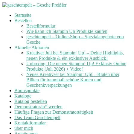
Skip
Startseite
to
Bestellen
content
Bestellformular
Wie kann ich Stampin Up Produkte kaufen
geschtempelt – Online-Shop – Spezialangebote von
Gesche
Aktuelle Aktionen
Kreativer Juli bei Stampin‘ Up! – Deine Highlights,
neuen Produkte & ein exklusiver Ausblick!
Unboxing: Die neuen Stampin‘ Up! Exklusiv Online
Produkte (Juli 2026) + Video!
Neues Kreativset bei Stampin‘ Up! – Blüten über
Blüten für traumhaft schöne Karten und
Geschenkverpackungen
Bonuspunkte
Kataloge
Katalog bestellen
Demonstrator/in* werden
Häufige Fragen zur Demonstratortätigkeit
Das Team Geschtempelt
Kontaktformular
über mich
Anleitungen