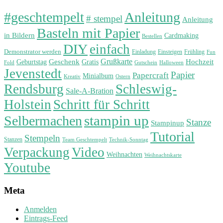
#geschtempelt
Anleitung
# stempel
Anleitung
Basteln mit Papier
in Bildern
Cardmaking
Bestellen
DIY
einfach
Demonstrator werden
Einladung
Einsteigen
Frühling
Fun
Grußkarte
Geburtstag
Geschenk
Gratis
Hochzeit
Fold
Gutschein
Halloween
Jevenstedt
Papier
Papercraft
Minialbum
Kreativ
Ostern
Rendsburg
Schleswig-
Sale-A-Bration
Holstein
Schritt für Schritt
stampin up
Selbermachen
Stanze
Stampinup
Tutorial
Stempeln
Stanzen
Technik-Sonntag
Team Geschtempelt
Verpackung
Video
Weihnachten
Weihnachtskarte
Youtube
Meta
Anmelden
Eintrags-Feed