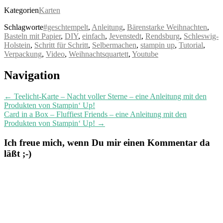
Kategorien
Karten
Schlagworte
#geschtempelt
,
Anleitung
,
Bärenstarke Weihnachten
,
Basteln mit Papier
,
DIY
,
einfach
,
Jevenstedt
,
Rendsburg
,
Schleswig-
Holstein
,
Schritt für Schritt
,
Selbermachen
,
stampin up
,
Tutorial
,
Verpackung
,
Video
,
Weihnachtsquartett
,
Youtube
Post
Navigation
navigation
←
Teelicht-Karte – Nacht voller Sterne – eine Anleitung mit den
Produkten von Stampin‘ Up!
Card in a Box – Fluffiest Friends – eine Anleitung mit den
Produkten von Stampin‘ Up!
→
Ich freue mich, wenn Du mir einen Kommentar da
läßt ;-)