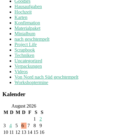
Goodies
Hausaufgaben
Hochzeit
Karten
Konfirmation
Materialpaket
Minialbum
nach geschtempelt
Project Life
Scrapbook
Techniken
Uncategorized
Verpackungen
Videos
Von Nord nach Süd geschtempelt
Workshoptermine
Kalender
August 2026
M
D
M
D
F
S
S
1
2
3
4
5
6
7
8
9
10
11
12
13
14
15
16