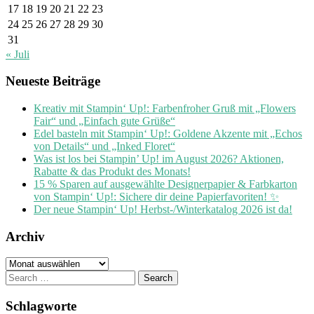
17
18
19
20
21
22
23
24
25
26
27
28
29
30
31
« Juli
Neueste Beiträge
Kreativ mit Stampin‘ Up!: Farbenfroher Gruß mit „Flowers
Fair“ und „Einfach gute Grüße“
Edel basteln mit Stampin‘ Up!: Goldene Akzente mit „Echos
von Details“ und „Inked Floret“
Was ist los bei Stampin’ Up! im August 2026? Aktionen,
Rabatte & das Produkt des Monats!
15 % Sparen auf ausgewählte Designerpapier & Farbkarton
von Stampin‘ Up!: Sichere dir deine Papierfavoriten! ✨
Der neue Stampin‘ Up! Herbst-/Winterkatalog 2026 ist da!
Archiv
Archiv
Search
for:
Schlagworte