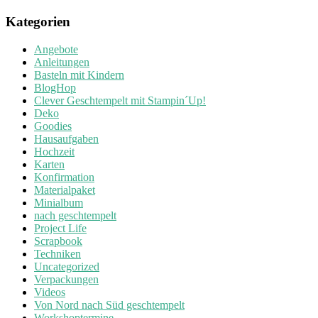
Kategorien
Angebote
Anleitungen
Basteln mit Kindern
BlogHop
Clever Geschtempelt mit Stampin´Up!
Deko
Goodies
Hausaufgaben
Hochzeit
Karten
Konfirmation
Materialpaket
Minialbum
nach geschtempelt
Project Life
Scrapbook
Techniken
Uncategorized
Verpackungen
Videos
Von Nord nach Süd geschtempelt
Workshoptermine