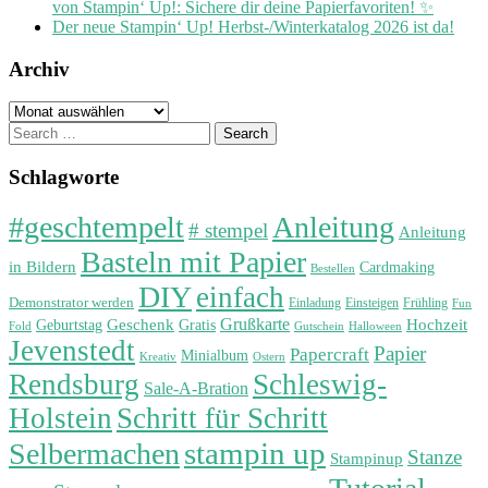
von Stampin‘ Up!: Sichere dir deine Papierfavoriten! ✨
Der neue Stampin‘ Up! Herbst-/Winterkatalog 2026 ist da!
Archiv
Archiv
Search
for:
Schlagworte
#geschtempelt
Anleitung
# stempel
Anleitung
Basteln mit Papier
in Bildern
Cardmaking
Bestellen
DIY
einfach
Demonstrator werden
Einladung
Einsteigen
Frühling
Fun
Grußkarte
Geburtstag
Geschenk
Gratis
Hochzeit
Fold
Gutschein
Halloween
Jevenstedt
Papier
Papercraft
Minialbum
Kreativ
Ostern
Rendsburg
Schleswig-
Sale-A-Bration
Holstein
Schritt für Schritt
stampin up
Selbermachen
Stanze
Stampinup