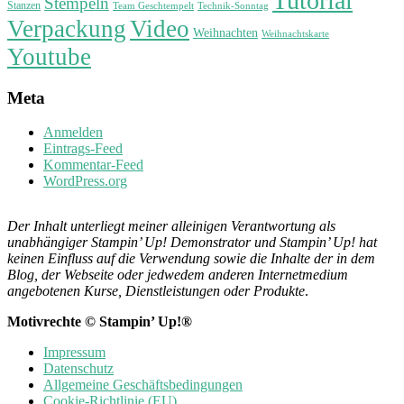
Tutorial
Stempeln
Stanzen
Technik-Sonntag
Team Geschtempelt
Verpackung
Video
Weihnachten
Weihnachtskarte
Youtube
Meta
Anmelden
Eintrags-Feed
Kommentar-Feed
WordPress.org
Der Inhalt unterliegt meiner alleinigen Verantwortung als
unabhängiger Stampin’ Up! Demonstrator und Stampin’ Up! hat
keinen Einfluss auf die Verwendung sowie die Inhalte der in dem
Blog, der Webseite oder jedwedem anderen Internetmedium
angebotenen Kurse, Dienstleistungen oder Produkte
.
Motivrechte © Stampin’ Up!®
Impressum
Datenschutz
Allgemeine Geschäftsbedingungen
Cookie-Richtlinie (EU)