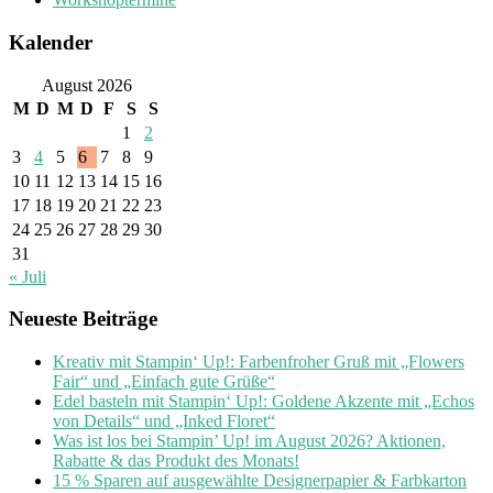
Kalender
August 2026
M
D
M
D
F
S
S
1
2
3
4
5
6
7
8
9
10
11
12
13
14
15
16
17
18
19
20
21
22
23
24
25
26
27
28
29
30
31
« Juli
Neueste Beiträge
Kreativ mit Stampin‘ Up!: Farbenfroher Gruß mit „Flowers
Fair“ und „Einfach gute Grüße“
Edel basteln mit Stampin‘ Up!: Goldene Akzente mit „Echos
von Details“ und „Inked Floret“
Was ist los bei Stampin’ Up! im August 2026? Aktionen,
Rabatte & das Produkt des Monats!
15 % Sparen auf ausgewählte Designerpapier & Farbkarton