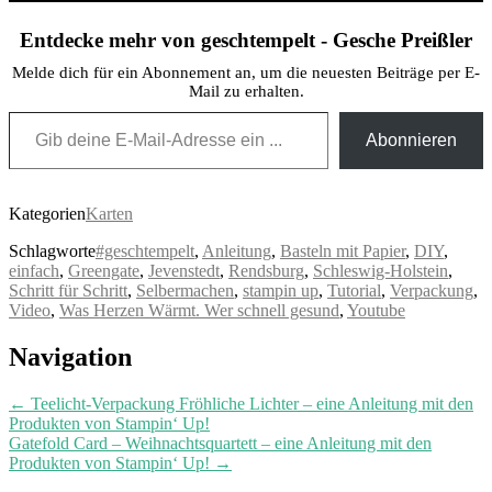
Entdecke mehr von geschtempelt - Gesche Preißler
Melde dich für ein Abonnement an, um die neuesten Beiträge per E-
Mail zu erhalten.
Gib deine E-Mail-Adresse ein ...
Abonnieren
Kategorien
Karten
Schlagworte
#geschtempelt
,
Anleitung
,
Basteln mit Papier
,
DIY
,
einfach
,
Greengate
,
Jevenstedt
,
Rendsburg
,
Schleswig-Holstein
,
Schritt für Schritt
,
Selbermachen
,
stampin up
,
Tutorial
,
Verpackung
,
Video
,
Was Herzen Wärmt. Wer schnell gesund
,
Youtube
Post
Navigation
navigation
←
Teelicht-Verpackung Fröhliche Lichter – eine Anleitung mit den
Produkten von Stampin‘ Up!
Gatefold Card – Weihnachtsquartett – eine Anleitung mit den
Produkten von Stampin‘ Up!
→