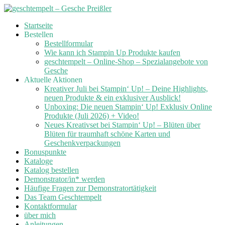
Skip
Startseite
to
Bestellen
content
Bestellformular
Wie kann ich Stampin Up Produkte kaufen
geschtempelt – Online-Shop – Spezialangebote von
Gesche
Aktuelle Aktionen
Kreativer Juli bei Stampin‘ Up! – Deine Highlights,
neuen Produkte & ein exklusiver Ausblick!
Unboxing: Die neuen Stampin‘ Up! Exklusiv Online
Produkte (Juli 2026) + Video!
Neues Kreativset bei Stampin‘ Up! – Blüten über
Blüten für traumhaft schöne Karten und
Geschenkverpackungen
Bonuspunkte
Kataloge
Katalog bestellen
Demonstrator/in* werden
Häufige Fragen zur Demonstratortätigkeit
Das Team Geschtempelt
Kontaktformular
über mich
Anleitungen