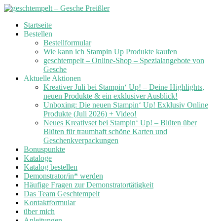
Skip
Startseite
to
Bestellen
content
Bestellformular
Wie kann ich Stampin Up Produkte kaufen
geschtempelt – Online-Shop – Spezialangebote von
Gesche
Aktuelle Aktionen
Kreativer Juli bei Stampin‘ Up! – Deine Highlights,
neuen Produkte & ein exklusiver Ausblick!
Unboxing: Die neuen Stampin‘ Up! Exklusiv Online
Produkte (Juli 2026) + Video!
Neues Kreativset bei Stampin‘ Up! – Blüten über
Blüten für traumhaft schöne Karten und
Geschenkverpackungen
Bonuspunkte
Kataloge
Katalog bestellen
Demonstrator/in* werden
Häufige Fragen zur Demonstratortätigkeit
Das Team Geschtempelt
Kontaktformular
über mich
Anleitungen