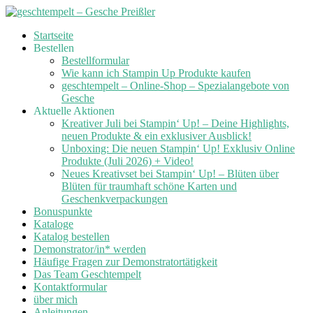
Skip
Startseite
to
Bestellen
content
Bestellformular
Wie kann ich Stampin Up Produkte kaufen
geschtempelt – Online-Shop – Spezialangebote von
Gesche
Aktuelle Aktionen
Kreativer Juli bei Stampin‘ Up! – Deine Highlights,
neuen Produkte & ein exklusiver Ausblick!
Unboxing: Die neuen Stampin‘ Up! Exklusiv Online
Produkte (Juli 2026) + Video!
Neues Kreativset bei Stampin‘ Up! – Blüten über
Blüten für traumhaft schöne Karten und
Geschenkverpackungen
Bonuspunkte
Kataloge
Katalog bestellen
Demonstrator/in* werden
Häufige Fragen zur Demonstratortätigkeit
Das Team Geschtempelt
Kontaktformular
über mich
Anleitungen