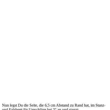
Nun legst Du die Seite, die 6,5 cm Abstand zu Rand hat, im Stanz-
und Falzbrett für Umschläge bei 2″ an und stanzt: