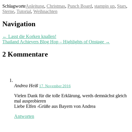
Schlagworte
Anleitung
,
Christmas
,
Punch Board
,
stampin up
,
Stars
,
Sterne
,
Tutorial
,
Weihnachten
Post
Navigation
navigation
←
Lasst die Korken knallen!
Thailand Achievers Blog Hop – Highlights of Onstage
→
2 Kommentare
Andrea Heiß
17. November 2016
Vielen Dank für die tolle Erklärung, werds demnächst gleich
mal ausprobieren
Liebe Elfen -Grüße aus Bayern von Andrea
Antworten