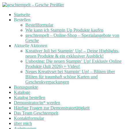
Skip
Startseite
to
Bestellen
content
Bestellformular
Wie kann ich Stampin Up Produkte kaufen
geschtempelt – Online-Shop – Spezialangebote von
Gesche
Aktuelle Aktionen
Kreativer Juli bei Stampin‘ Up! – Deine Highlights,
neuen Produkte & ein exklusiver Ausblick!
Unboxing: Die neuen Stampin‘ Up! Exklusiv Online
Produkte (Juli 2026) + Video!
Neues Kreativset bei Stampin‘ Up! – Blüten über
Blüten für traumhaft schöne Karten und
Geschenkverpackungen
Bonuspunkte
Kataloge
Katalog bestellen
Demonstrator/in* werden
Häufige Fragen zur Demonstratortätigkeit
Das Team Geschtempelt
Kontaktformular
über mich
Anleitungen