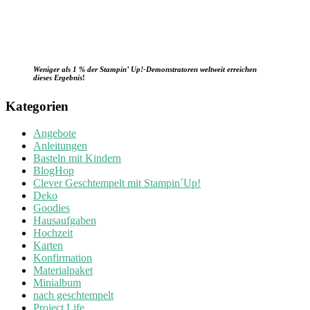
Weniger als 1 % der Stampin’ Up!-Demonstratoren weltweit erreichen
dieses Ergebnis
!
Kategorien
Angebote
Anleitungen
Basteln mit Kindern
BlogHop
Clever Geschtempelt mit Stampin´Up!
Deko
Goodies
Hausaufgaben
Hochzeit
Karten
Konfirmation
Materialpaket
Minialbum
nach geschtempelt
Project Life