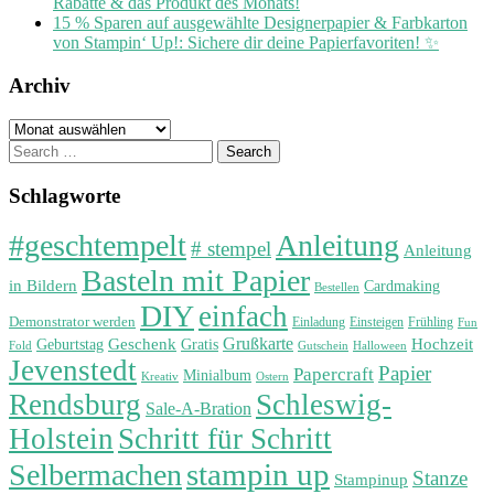
Rabatte & das Produkt des Monats!
15 % Sparen auf ausgewählte Designerpapier & Farbkarton
von Stampin‘ Up!: Sichere dir deine Papierfavoriten! ✨
Archiv
Archiv
Search
for:
Schlagworte
#geschtempelt
Anleitung
# stempel
Anleitung
Basteln mit Papier
in Bildern
Cardmaking
Bestellen
DIY
einfach
Demonstrator werden
Einladung
Einsteigen
Frühling
Fun
Grußkarte
Geburtstag
Geschenk
Gratis
Hochzeit
Fold
Gutschein
Halloween
Jevenstedt
Papier
Papercraft
Minialbum
Kreativ
Ostern
Rendsburg
Schleswig-
Sale-A-Bration
Holstein
Schritt für Schritt
stampin up
Selbermachen
Stanze
Stampinup