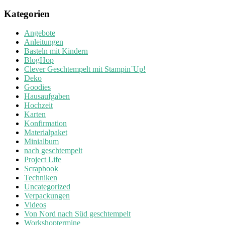
Kategorien
Angebote
Anleitungen
Basteln mit Kindern
BlogHop
Clever Geschtempelt mit Stampin´Up!
Deko
Goodies
Hausaufgaben
Hochzeit
Karten
Konfirmation
Materialpaket
Minialbum
nach geschtempelt
Project Life
Scrapbook
Techniken
Uncategorized
Verpackungen
Videos
Von Nord nach Süd geschtempelt
Workshoptermine