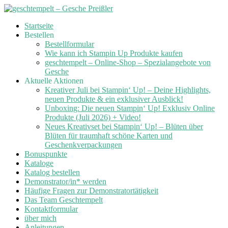
Skip
Startseite
to
Bestellen
content
Bestellformular
Wie kann ich Stampin Up Produkte kaufen
geschtempelt – Online-Shop – Spezialangebote von
Gesche
Aktuelle Aktionen
Kreativer Juli bei Stampin‘ Up! – Deine Highlights,
neuen Produkte & ein exklusiver Ausblick!
Unboxing: Die neuen Stampin‘ Up! Exklusiv Online
Produkte (Juli 2026) + Video!
Neues Kreativset bei Stampin‘ Up! – Blüten über
Blüten für traumhaft schöne Karten und
Geschenkverpackungen
Bonuspunkte
Kataloge
Katalog bestellen
Demonstrator/in* werden
Häufige Fragen zur Demonstratortätigkeit
Das Team Geschtempelt
Kontaktformular
über mich
Anleitungen