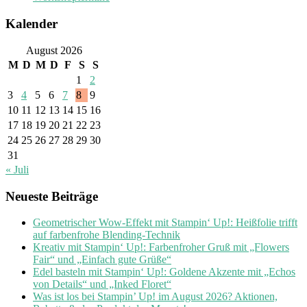
Kalender
August 2026
M
D
M
D
F
S
S
1
2
3
4
5
6
7
8
9
10
11
12
13
14
15
16
17
18
19
20
21
22
23
24
25
26
27
28
29
30
31
« Juli
Neueste Beiträge
Geometrischer Wow-Effekt mit Stampin‘ Up!: Heißfolie trifft
auf farbenfrohe Blending-Technik
Kreativ mit Stampin‘ Up!: Farbenfroher Gruß mit „Flowers
Fair“ und „Einfach gute Grüße“
Edel basteln mit Stampin‘ Up!: Goldene Akzente mit „Echos
von Details“ und „Inked Floret“
Was ist los bei Stampin’ Up! im August 2026? Aktionen,