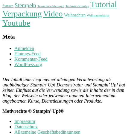
Tutorial
Stempeln
Stanzen
Technik-Sonntag
Team Geschtempelt
Verpackung
Video
Weihnachten
Weihnachtskarte
Youtube
Meta
Anmelden
Eintrags-Feed
Kommentar-Feed
WordPress.org
Der Inhalt unterliegt meiner alleinigen Verantwortung als
unabhängiger Stampin’ Up! Demonstrator und Stampin’ Up! hat
keinen Einfluss auf die Verwendung sowie die Inhalte der in dem
Blog, der Webseite oder jedwedem anderen Internetmedium
angebotenen Kurse, Dienstleistungen oder Produkte
.
Motivrechte © Stampin’ Up!®
Impressum
Datenschutz
Allgemeine Geschäftsbedingungen