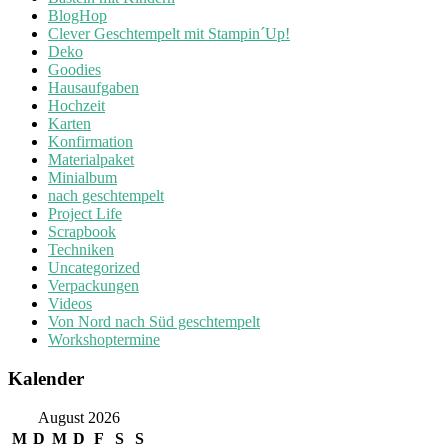
BlogHop
Clever Geschtempelt mit Stampin´Up!
Deko
Goodies
Hausaufgaben
Hochzeit
Karten
Konfirmation
Materialpaket
Minialbum
nach geschtempelt
Project Life
Scrapbook
Techniken
Uncategorized
Verpackungen
Videos
Von Nord nach Süd geschtempelt
Workshoptermine
Kalender
August 2026
M
D
M
D
F
S
S