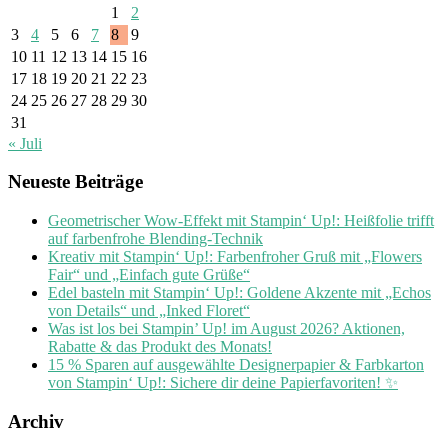
1
2
3
4
5
6
7
8
9
10
11
12
13
14
15
16
17
18
19
20
21
22
23
24
25
26
27
28
29
30
31
« Juli
Neueste Beiträge
Geometrischer Wow-Effekt mit Stampin‘ Up!: Heißfolie trifft
auf farbenfrohe Blending-Technik
Kreativ mit Stampin‘ Up!: Farbenfroher Gruß mit „Flowers
Fair“ und „Einfach gute Grüße“
Edel basteln mit Stampin‘ Up!: Goldene Akzente mit „Echos
von Details“ und „Inked Floret“
Was ist los bei Stampin’ Up! im August 2026? Aktionen,
Rabatte & das Produkt des Monats!
15 % Sparen auf ausgewählte Designerpapier & Farbkarton
von Stampin‘ Up!: Sichere dir deine Papierfavoriten! ✨
Archiv