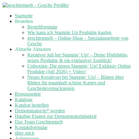
Skip
Startseite
to
Bestellen
content
Bestellformular
Wie kann ich Stampin Up Produkte kaufen
geschtempelt – Online-Shop – Spezialangebote von
Gesche
Aktuelle Aktionen
Kreativer Juli bei Stampin‘ Up! – Deine Highlights,
neuen Produkte & ein exklusiver Ausblick!
Unboxing: Die neuen Stampin‘ Up! Exklusiv Online
Produkte (Juli 2026) + Video!
Neues Kreativset bei Stampin‘ Up! – Blüten über
Blüten für traumhaft schöne Karten und
Geschenkverpackungen
Bonuspunkte
Kataloge
Katalog bestellen
Demonstrator/in* werden
Häufige Fragen zur Demonstratortätigkeit
Das Team Geschtempelt
Kontaktformular
über mich
Anleitungen