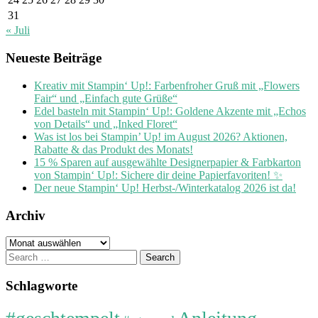
31
« Juli
Neueste Beiträge
Kreativ mit Stampin‘ Up!: Farbenfroher Gruß mit „Flowers
Fair“ und „Einfach gute Grüße“
Edel basteln mit Stampin‘ Up!: Goldene Akzente mit „Echos
von Details“ und „Inked Floret“
Was ist los bei Stampin’ Up! im August 2026? Aktionen,
Rabatte & das Produkt des Monats!
15 % Sparen auf ausgewählte Designerpapier & Farbkarton
von Stampin‘ Up!: Sichere dir deine Papierfavoriten! ✨
Der neue Stampin‘ Up! Herbst-/Winterkatalog 2026 ist da!
Archiv
Archiv
Search
for:
Schlagworte