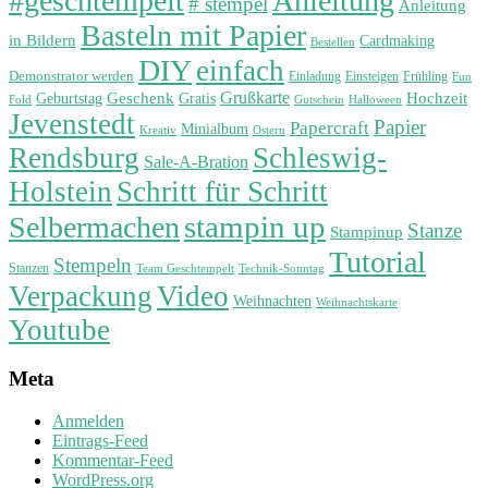
#geschtempelt
Anleitung
# stempel
Anleitung
Basteln mit Papier
in Bildern
Cardmaking
Bestellen
DIY
einfach
Demonstrator werden
Einladung
Einsteigen
Frühling
Fun
Grußkarte
Geburtstag
Geschenk
Gratis
Hochzeit
Fold
Gutschein
Halloween
Jevenstedt
Papier
Papercraft
Minialbum
Kreativ
Ostern
Rendsburg
Schleswig-
Sale-A-Bration
Holstein
Schritt für Schritt
stampin up
Selbermachen
Stanze
Stampinup
Tutorial
Stempeln
Stanzen
Technik-Sonntag
Team Geschtempelt
Verpackung
Video
Weihnachten
Weihnachtskarte
Youtube
Meta
Anmelden
Eintrags-Feed
Kommentar-Feed
WordPress.org