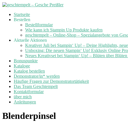
Skip
Startseite
to
Bestellen
content
Bestellformular
Wie kann ich Stampin Up Produkte kaufen
geschtempelt – Online-Shop – Spezialangebote von Ges
Aktuelle Aktionen
Kreativer Juli bei Stampin‘ Up! – Deine Highlights, neu
Unboxing: Die neuen Stampin‘ Up! Exklusiv Online Prod
Neues Kreativset bei Stampin‘ Up! – Blüten über Blüte
Bonuspunkte
Kataloge
Katalog bestellen
Demonstrator/in* werden
Häufige Fragen zur Demonstratortätigkeit
Das Team Geschtempelt
Kontaktformular
über mich
Anleitungen
Blenderpinsel