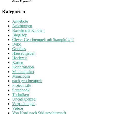
dieses Ergebnis
!
Kategorien
Angebote
Anleitungen
Basteln mit Kindern
BlogHop
Clever Geschtempelt mit Stampin´Up!
Deko
Goodies
Hausaufgaben
Hochzeit
Karten
Konfirmation
Materialpaket
Minialbum
nach geschtempelt
Project Life
Scrapbook
Techniken
Uncategorized
Verpackungen
Videos
Von Nord nach Süd geschtempelt