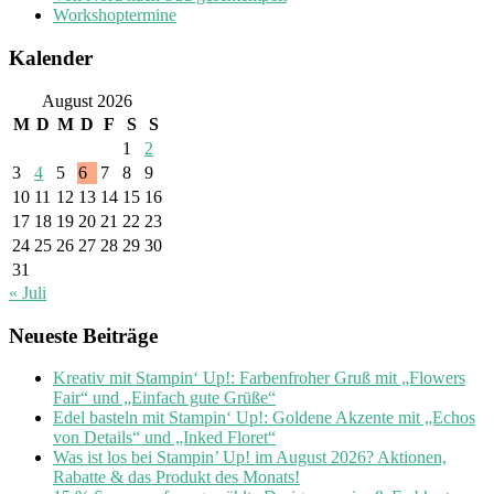
Workshoptermine
Kalender
August 2026
M
D
M
D
F
S
S
1
2
3
4
5
6
7
8
9
10
11
12
13
14
15
16
17
18
19
20
21
22
23
24
25
26
27
28
29
30
31
« Juli
Neueste Beiträge
Kreativ mit Stampin‘ Up!: Farbenfroher Gruß mit „Flowers
Fair“ und „Einfach gute Grüße“
Edel basteln mit Stampin‘ Up!: Goldene Akzente mit „Echos
von Details“ und „Inked Floret“
Was ist los bei Stampin’ Up! im August 2026? Aktionen,
Rabatte & das Produkt des Monats!