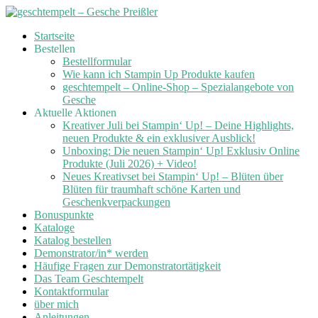
Skip
Startseite
to
Bestellen
content
Bestellformular
Wie kann ich Stampin Up Produkte kaufen
geschtempelt – Online-Shop – Spezialangebote von
Gesche
Aktuelle Aktionen
Kreativer Juli bei Stampin‘ Up! – Deine Highlights,
neuen Produkte & ein exklusiver Ausblick!
Unboxing: Die neuen Stampin‘ Up! Exklusiv Online
Produkte (Juli 2026) + Video!
Neues Kreativset bei Stampin‘ Up! – Blüten über
Blüten für traumhaft schöne Karten und
Geschenkverpackungen
Bonuspunkte
Kataloge
Katalog bestellen
Demonstrator/in* werden
Häufige Fragen zur Demonstratortätigkeit
Das Team Geschtempelt
Kontaktformular
über mich
Anleitungen