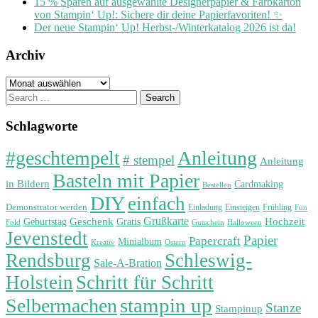
15 % Sparen auf ausgewählte Designerpapier & Farbkarton
von Stampin‘ Up!: Sichere dir deine Papierfavoriten! ✨
Der neue Stampin‘ Up! Herbst-/Winterkatalog 2026 ist da!
Archiv
Archiv
Search
for:
Schlagworte
#geschtempelt
Anleitung
# stempel
Anleitung
Basteln mit Papier
in Bildern
Cardmaking
Bestellen
DIY
einfach
Demonstrator werden
Einladung
Einsteigen
Frühling
Fun
Grußkarte
Geburtstag
Geschenk
Gratis
Hochzeit
Fold
Gutschein
Halloween
Jevenstedt
Papier
Papercraft
Minialbum
Kreativ
Ostern
Rendsburg
Schleswig-
Sale-A-Bration
Holstein
Schritt für Schritt
stampin up
Selbermachen
Stanze
Stampinup