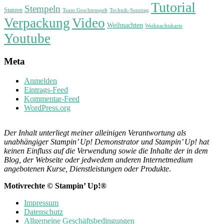
Tutorial
Stempeln
Stanzen
Technik-Sonntag
Team Geschtempelt
Verpackung
Video
Weihnachten
Weihnachtskarte
Youtube
Meta
Anmelden
Eintrags-Feed
Kommentar-Feed
WordPress.org
Der Inhalt unterliegt meiner alleinigen Verantwortung als
unabhängiger Stampin’ Up! Demonstrator und Stampin’ Up! hat
keinen Einfluss auf die Verwendung sowie die Inhalte der in dem
Blog, der Webseite oder jedwedem anderen Internetmedium
angebotenen Kurse, Dienstleistungen oder Produkte
.
Motivrechte © Stampin’ Up!®
Impressum
Datenschutz
Allgemeine Geschäftsbedingungen