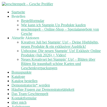
Skip
Startseite
to
Bestellen
content
Bestellformular
Wie kann ich Stampin Up Produkte kaufen
geschtempelt – Online-Shop – Spezialangebote von
Gesche
Aktuelle Aktionen
Kreativer Juli bei Stampin‘ Up! – Deine Highlights,
neuen Produkte & ein exklusiver Ausblick!
Unboxing: Die neuen Stampin‘ Up! Exklusiv Online
Produkte (Juli 2026) + Video!
Neues Kreativset bei Stampin‘ Up! – Blüten über
Blüten für traumhaft schöne Karten und
Geschenkverpackungen
Bonuspunkte
Kataloge
Katalog bestellen
Demonstrator/in* werden
Häufige Fragen zur Demonstratortätigkeit
Das Team Geschtempelt
Kontaktformular
über mich
Anleitungen