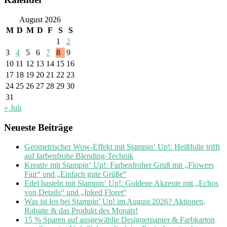
August 2026
M
D
M
D
F
S
S
1
2
3
4
5
6
7
8
9
10
11
12
13
14
15
16
17
18
19
20
21
22
23
24
25
26
27
28
29
30
31
« Juli
Neueste Beiträge
Geometrischer Wow-Effekt mit Stampin‘ Up!: Heißfolie trifft
auf farbenfrohe Blending-Technik
Kreativ mit Stampin‘ Up!: Farbenfroher Gruß mit „Flowers
Fair“ und „Einfach gute Grüße“
Edel basteln mit Stampin‘ Up!: Goldene Akzente mit „Echos
von Details“ und „Inked Floret“
Was ist los bei Stampin’ Up! im August 2026? Aktionen,
Rabatte & das Produkt des Monats!
15 % Sparen auf ausgewählte Designerpapier & Farbkarton