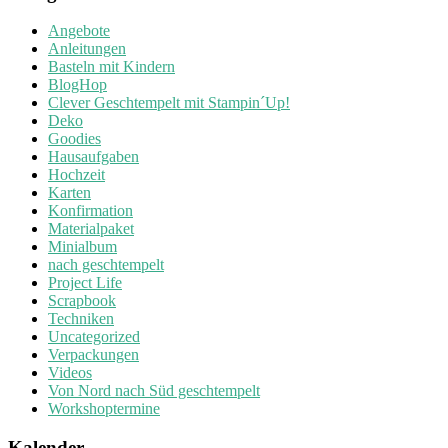
Angebote
Anleitungen
Basteln mit Kindern
BlogHop
Clever Geschtempelt mit Stampin´Up!
Deko
Goodies
Hausaufgaben
Hochzeit
Karten
Konfirmation
Materialpaket
Minialbum
nach geschtempelt
Project Life
Scrapbook
Techniken
Uncategorized
Verpackungen
Videos
Von Nord nach Süd geschtempelt
Workshoptermine
Kalender