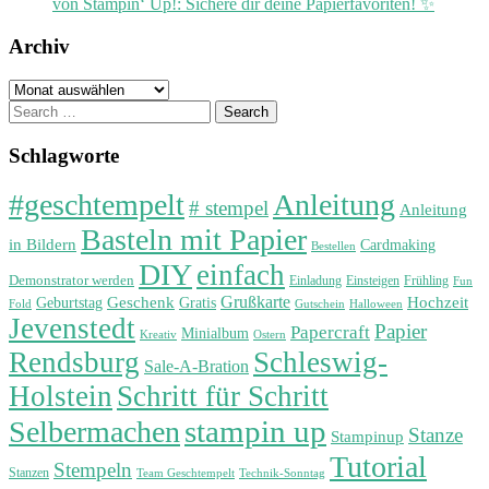
von Stampin‘ Up!: Sichere dir deine Papierfavoriten! ✨
Archiv
Archiv
Search
for:
Schlagworte
#geschtempelt
Anleitung
# stempel
Anleitung
Basteln mit Papier
in Bildern
Cardmaking
Bestellen
DIY
einfach
Demonstrator werden
Einladung
Einsteigen
Frühling
Fun
Grußkarte
Geburtstag
Geschenk
Gratis
Hochzeit
Fold
Gutschein
Halloween
Jevenstedt
Papier
Papercraft
Minialbum
Kreativ
Ostern
Rendsburg
Schleswig-
Sale-A-Bration
Holstein
Schritt für Schritt
stampin up
Selbermachen
Stanze
Stampinup
Tutorial
Stempeln
Stanzen
Technik-Sonntag
Team Geschtempelt