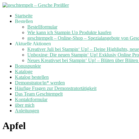
Skip
Startseite
to
Bestellen
content
Bestellformular
Wie kann ich Stampin Up Produkte kaufen
geschtempelt – Online-Shop – Spezialangebote von Ges
Aktuelle Aktionen
Kreativer Juli bei Stampin‘ Up! – Deine Highlights, neu
Unboxing: Die neuen Stampin‘ Up! Exklusiv Online Prod
Neues Kreativset bei Stampin‘ Up! – Blüten über Blüte
Bonuspunkte
Kataloge
Katalog bestellen
Demonstrator/in* werden
Häufige Fragen zur Demonstratortätigkeit
Das Team Geschtempelt
Kontaktformular
über mich
Anleitungen
Apfel