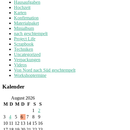
Hausaufgaben
Hochzeit
Karten
Konfirmation
Materialpaket
Minialbum
nach geschtempelt
Project Life
Scrapbook
Techniken
Uncategorized
Verpackungen
Videos
Von Nord nach Süd geschtempelt
Workshoptermine
Kalender
August 2026
M
D
M
D
F
S
S
1
2
3
4
5
6
7
8
9
10
11
12
13
14
15
16
17
18
19
20
21
22
23