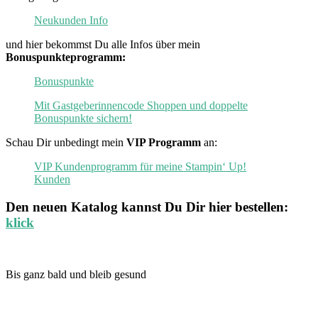
Neukunden Info
und hier bekommst Du alle Infos über mein
Bonuspunkteprogramm:
Bonuspunkte
Mit Gastgeberinnencode Shoppen und doppelte
Bonuspunkte sichern!
Schau Dir unbedingt mein
VIP Programm
an:
VIP Kundenprogramm für meine Stampin‘ Up!
Kunden
Den neuen
Katalog
kannst Du Dir hier bestellen:
klick
Bis ganz bald und bleib gesund