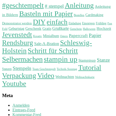
#geschtempelt
Anleitung
# stempel
Anleitung
Basteln mit Papier
in Bildern
Cardmaking
Bestellen
DIY
einfach
Demonstrator werden
Einladung
Einsteigen
Frühling
Fun
Grußkarte
Geburtstag
Geschenk
Gratis
Hochzeit
Fold
Gutschein
Halloween
Jevenstedt
Papier
Papercraft
Minialbum
Kreativ
Ostern
Rendsburg
Schleswig-
Sale-A-Bration
Holstein
Schritt für Schritt
stampin up
Selbermachen
Stanze
Stampinup
Tutorial
Stempeln
Stanzen
Technik-Sonntag
Team Geschtempelt
Verpackung
Video
Weihnachten
Weihnachtskarte
Youtube
Meta
Anmelden
Eintrags-Feed
Kommentar-Feed