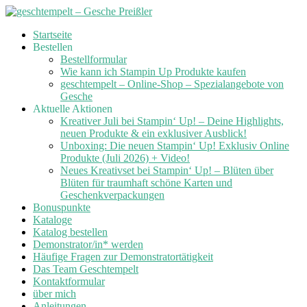
Skip
Startseite
to
Bestellen
content
Bestellformular
Wie kann ich Stampin Up Produkte kaufen
geschtempelt – Online-Shop – Spezialangebote von
Gesche
Aktuelle Aktionen
Kreativer Juli bei Stampin‘ Up! – Deine Highlights,
neuen Produkte & ein exklusiver Ausblick!
Unboxing: Die neuen Stampin‘ Up! Exklusiv Online
Produkte (Juli 2026) + Video!
Neues Kreativset bei Stampin‘ Up! – Blüten über
Blüten für traumhaft schöne Karten und
Geschenkverpackungen
Bonuspunkte
Kataloge
Katalog bestellen
Demonstrator/in* werden
Häufige Fragen zur Demonstratortätigkeit
Das Team Geschtempelt
Kontaktformular
über mich
Anleitungen