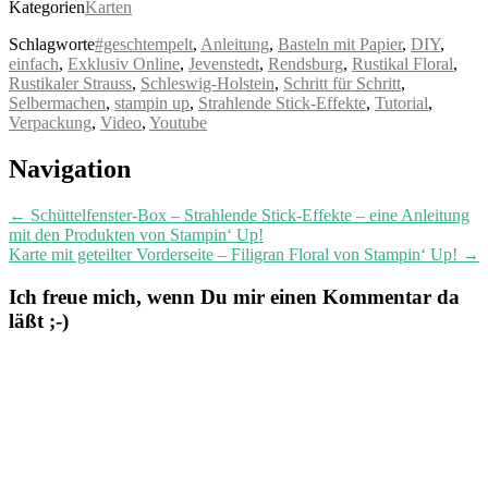
Kategorien
Karten
Schlagworte
#geschtempelt
,
Anleitung
,
Basteln mit Papier
,
DIY
,
einfach
,
Exklusiv Online
,
Jevenstedt
,
Rendsburg
,
Rustikal Floral
,
Rustikaler Strauss
,
Schleswig-Holstein
,
Schritt für Schritt
,
Selbermachen
,
stampin up
,
Strahlende Stick-Effekte
,
Tutorial
,
Verpackung
,
Video
,
Youtube
Post
Navigation
navigation
←
Schüttelfenster-Box – Strahlende Stick-Effekte – eine Anleitung
mit den Produkten von Stampin‘ Up!
Karte mit geteilter Vorderseite – Filigran Floral von Stampin‘ Up!
→
Ich freue mich, wenn Du mir einen Kommentar da
läßt ;-)