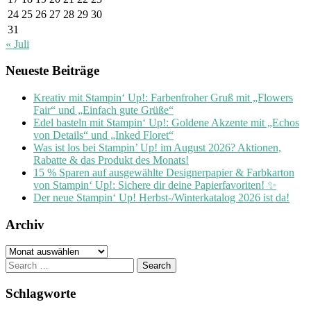
24
25
26
27
28
29
30
31
« Juli
Neueste Beiträge
Kreativ mit Stampin‘ Up!: Farbenfroher Gruß mit „Flowers
Fair“ und „Einfach gute Grüße“
Edel basteln mit Stampin‘ Up!: Goldene Akzente mit „Echos
von Details“ und „Inked Floret“
Was ist los bei Stampin’ Up! im August 2026? Aktionen,
Rabatte & das Produkt des Monats!
15 % Sparen auf ausgewählte Designerpapier & Farbkarton
von Stampin‘ Up!: Sichere dir deine Papierfavoriten! ✨
Der neue Stampin‘ Up! Herbst-/Winterkatalog 2026 ist da!
Archiv
Archiv
Search
for:
Schlagworte