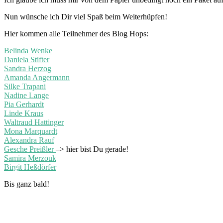
Nun wünsche ich Dir viel Spaß beim Weiterhüpfen!
Hier kommen alle Teilnehmer des Blog Hops:
Belinda Wenke
Daniela Stifter
Sandra Herzog
Amanda Angermann
Silke Trapani
Nadine Lange
Pia Gerhardt
Linde Kraus
Waltraud Hattinger
Mona Marquardt
Alexandra Rauf
Gesche Preißler
–> hier bist Du gerade!
Samira Merzouk
Birgit Heßdörfer
Bis ganz bald!