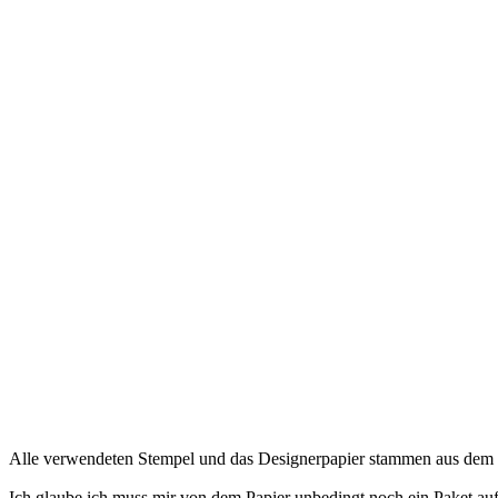
Alle verwendeten Stempel und das Designerpapier stammen aus dem 
Ich glaube ich muss mir von dem Papier unbedingt noch ein Paket au