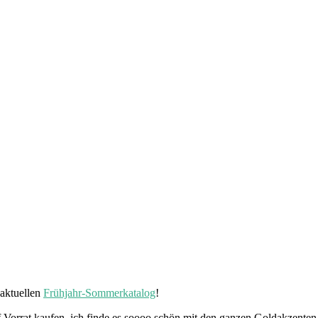
aktuellen
Frühjahr-Sommerkatalog
!
f Vorrat kaufen, ich finde es soooo schön mit den ganzen Goldakzenten