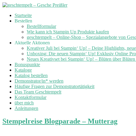
Skip
Startseite
to
Bestellen
content
Bestellformular
Wie kann ich Stampin Up Produkte kaufen
geschtempelt – Online-Shop – Spezialangebote von Ges
Aktuelle Aktionen
Kreativer Juli bei Stampin‘ Up! – Deine Highlights, neu
Unboxing: Die neuen Stampin‘ Up! Exklusiv Online Prod
Neues Kreativset bei Stampin‘ Up! – Blüten über Blüte
Bonuspunkte
Kataloge
Katalog bestellen
Demonstrator/in* werden
Häufige Fragen zur Demonstratortätigkeit
Das Team Geschtempelt
Kontaktformular
über mich
Anleitungen
Stempelreise Blogparade – Mutterag