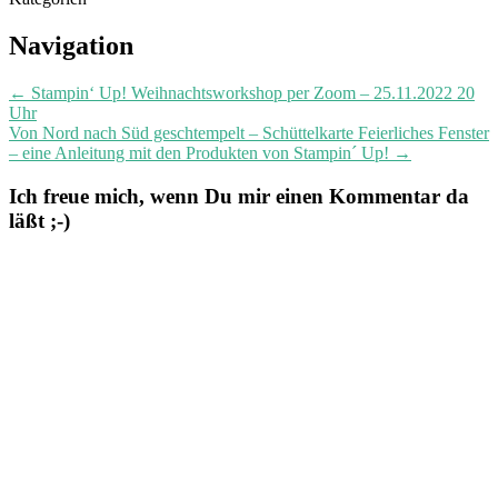
Post
Navigation
navigation
←
Stampin‘ Up! Weihnachtsworkshop per Zoom – 25.11.2022 20
Uhr
Von Nord nach Süd geschtempelt – Schüttelkarte Feierliches Fenster
– eine Anleitung mit den Produkten von Stampin´ Up!
→
Ich freue mich, wenn Du mir einen Kommentar da
läßt ;-)