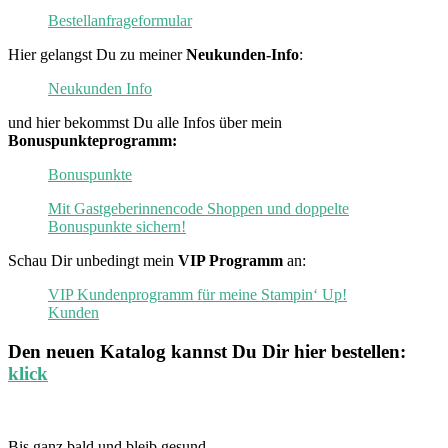
Bestellanfrageformular
Hier gelangst Du zu meiner
Neukunden-Info
:
Neukunden Info
und hier bekommst Du alle Infos über mein
Bonuspunkteprogramm:
Bonuspunkte
Mit Gastgeberinnencode Shoppen und doppelte
Bonuspunkte sichern!
Schau Dir unbedingt mein
VIP Programm
an:
VIP Kundenprogramm für meine Stampin‘ Up!
Kunden
Den neuen
Katalog
kannst Du Dir hier bestellen:
klick
Bis ganz bald und bleib gesund