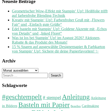
Neueste Beiträge
Geometrischer Wow-Effekt mit Stampin‘ Up!: Heißfolie trifft
auf farbenfrohe Blending-Technik
Kreativ mit Stampin‘ Up!: Farbenfroher Gruß mit „Flowers
Fair“ und „Einfach gute Grüße“
Edel basteln mit Stampin‘ Up!: Goldene Akzente mit „Echos
von Details“ und „Inked Floret“
Was ist los bei Stampin’ Up! im August 2026? Aktionen,
Rabatte & das Produkt des Monats!
15 % Sparen auf ausgewählte Designerpapier & Farbkarton
von Stampin‘ Up!: Sichere dir deine Papierfavoriten! ✨
Archiv
Archiv
Search
for:
Schlagworte
#geschtempelt
Anleitung
# stempel
Anleitung
Basteln mit Papier
in Bildern
Cardmaking
Bestellen