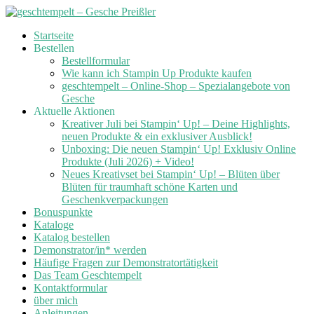
Skip
Startseite
to
Bestellen
content
Bestellformular
Wie kann ich Stampin Up Produkte kaufen
geschtempelt – Online-Shop – Spezialangebote von
Gesche
Aktuelle Aktionen
Kreativer Juli bei Stampin‘ Up! – Deine Highlights,
neuen Produkte & ein exklusiver Ausblick!
Unboxing: Die neuen Stampin‘ Up! Exklusiv Online
Produkte (Juli 2026) + Video!
Neues Kreativset bei Stampin‘ Up! – Blüten über
Blüten für traumhaft schöne Karten und
Geschenkverpackungen
Bonuspunkte
Kataloge
Katalog bestellen
Demonstrator/in* werden
Häufige Fragen zur Demonstratortätigkeit
Das Team Geschtempelt
Kontaktformular
über mich
Anleitungen