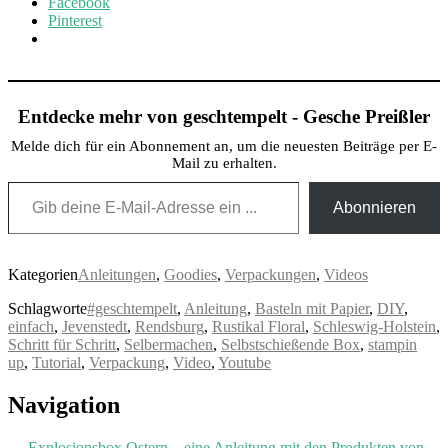
Facebook
Pinterest
Entdecke mehr von geschtempelt - Gesche Preißler
Melde dich für ein Abonnement an, um die neuesten Beiträge per E-
Mail zu erhalten.
Gib deine E-Mail-Adresse ein ...
Abonnieren
Kategorien
Anleitungen
,
Goodies
,
Verpackungen
,
Videos
Schlagworte
#geschtempelt
,
Anleitung
,
Basteln mit Papier
,
DIY
,
einfach
,
Jevenstedt
,
Rendsburg
,
Rustikal Floral
,
Schleswig-Holstein
,
Schritt für Schritt
,
Selbermachen
,
Selbstschießende Box
,
stampin
up
,
Tutorial
,
Verpackung
,
Video
,
Youtube
Post
Navigation
navigation
←
Explosionsbox Ostern – eine Anleitung mit den Produkten von