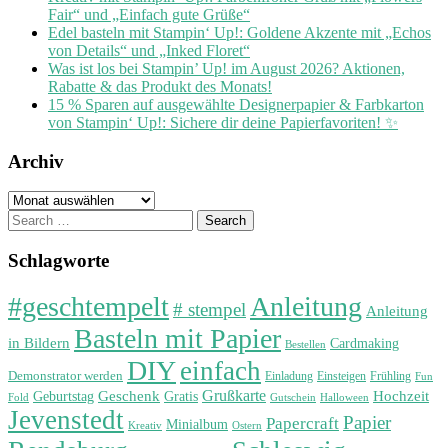
Fair“ und „Einfach gute Grüße“
Edel basteln mit Stampin‘ Up!: Goldene Akzente mit „Echos
von Details“ und „Inked Floret“
Was ist los bei Stampin’ Up! im August 2026? Aktionen,
Rabatte & das Produkt des Monats!
15 % Sparen auf ausgewählte Designerpapier & Farbkarton
von Stampin‘ Up!: Sichere dir deine Papierfavoriten! ✨
Archiv
Archiv
Search
for:
Schlagworte
#geschtempelt
Anleitung
# stempel
Anleitung
Basteln mit Papier
in Bildern
Cardmaking
Bestellen
DIY
einfach
Demonstrator werden
Einladung
Einsteigen
Frühling
Fun
Grußkarte
Geburtstag
Geschenk
Gratis
Hochzeit
Fold
Gutschein
Halloween
Jevenstedt
Papier
Papercraft
Minialbum
Kreativ
Ostern