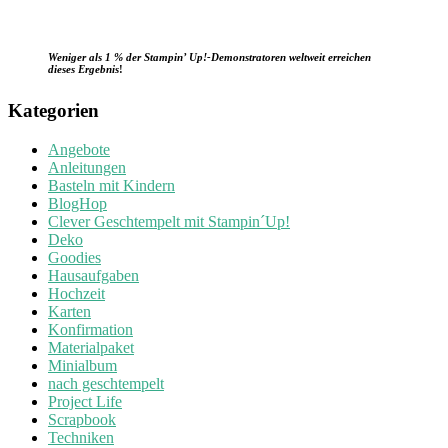
Weniger als 1 % der Stampin’ Up!-Demonstratoren weltweit erreichen
dieses Ergebnis
!
Kategorien
Angebote
Anleitungen
Basteln mit Kindern
BlogHop
Clever Geschtempelt mit Stampin´Up!
Deko
Goodies
Hausaufgaben
Hochzeit
Karten
Konfirmation
Materialpaket
Minialbum
nach geschtempelt
Project Life
Scrapbook
Techniken