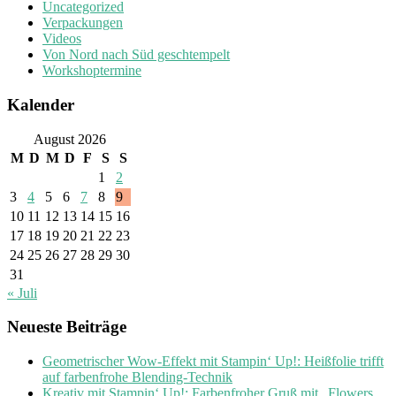
Uncategorized
Verpackungen
Videos
Von Nord nach Süd geschtempelt
Workshoptermine
Kalender
August 2026
M
D
M
D
F
S
S
1
2
3
4
5
6
7
8
9
10
11
12
13
14
15
16
17
18
19
20
21
22
23
24
25
26
27
28
29
30
31
« Juli
Neueste Beiträge
Geometrischer Wow-Effekt mit Stampin‘ Up!: Heißfolie trifft
auf farbenfrohe Blending-Technik
Kreativ mit Stampin‘ Up!: Farbenfroher Gruß mit „Flowers