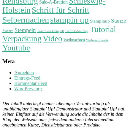
Rendsburg
Schleswig-
Sale-A-Bration
Holstein
Schritt für Schritt
stampin up
Selbermachen
Stanze
Stampinup
Tutorial
Stempeln
Stanzen
Technik-Sonntag
Team Geschtempelt
Verpackung
Video
Weihnachten
Weihnachtskarte
Youtube
Meta
Anmelden
Eintrags-Feed
Kommentar-Feed
WordPress.org
Der Inhalt unterliegt meiner alleinigen Verantwortung als
unabhängiger Stampin’ Up! Demonstrator und Stampin’ Up! hat
keinen Einfluss auf die Verwendung sowie die Inhalte der in dem
Blog, der Webseite oder jedwedem anderen Internetmedium
angebotenen Kurse, Dienstleistungen oder Produkte
.