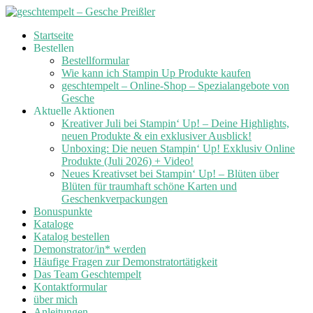
Skip
Startseite
to
Bestellen
content
Bestellformular
Wie kann ich Stampin Up Produkte kaufen
geschtempelt – Online-Shop – Spezialangebote von
Gesche
Aktuelle Aktionen
Kreativer Juli bei Stampin‘ Up! – Deine Highlights,
neuen Produkte & ein exklusiver Ausblick!
Unboxing: Die neuen Stampin‘ Up! Exklusiv Online
Produkte (Juli 2026) + Video!
Neues Kreativset bei Stampin‘ Up! – Blüten über
Blüten für traumhaft schöne Karten und
Geschenkverpackungen
Bonuspunkte
Kataloge
Katalog bestellen
Demonstrator/in* werden
Häufige Fragen zur Demonstratortätigkeit
Das Team Geschtempelt
Kontaktformular
über mich
Anleitungen