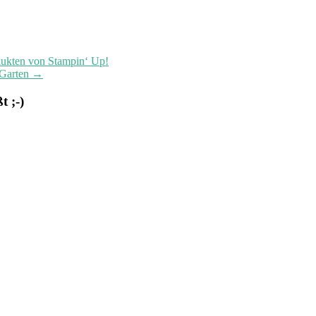
dukten von Stampin‘ Up!
 Garten
→
 ;-)