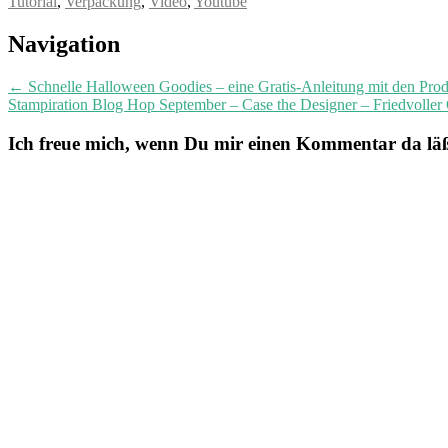
Tutorial
,
Verpackung
,
Video
,
Youtube
Post
Navigation
navigation
←
Schnelle Halloween Goodies – eine Gratis-Anleitung mit den Pro
Stampiration Blog Hop September – Case the Designer – Friedvoller
Ich freue mich, wenn Du mir einen Kommentar da läßt