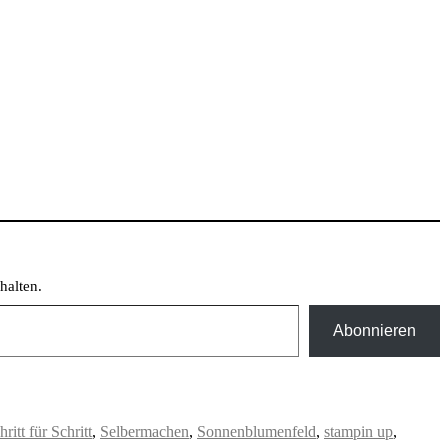
halten.
Abonnieren
hritt für Schritt
,
Selbermachen
,
Sonnenblumenfeld
,
stampin up
,