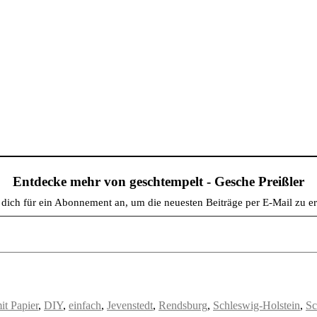
Entdecke mehr von geschtempelt - Gesche Preißler
dich für ein Abonnement an, um die neuesten Beiträge per E-Mail zu er
it Papier
,
DIY
,
einfach
,
Jevenstedt
,
Rendsburg
,
Schleswig-Holstein
,
Sc