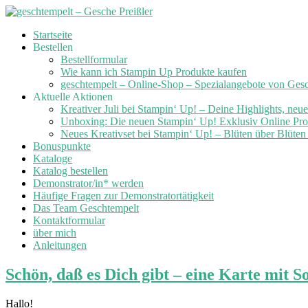
Skip
Startseite
to
Bestellen
content
Bestellformular
Wie kann ich Stampin Up Produkte kaufen
geschtempelt – Online-Shop – Spezialangebote von Ges
Aktuelle Aktionen
Kreativer Juli bei Stampin‘ Up! – Deine Highlights, neu
Unboxing: Die neuen Stampin‘ Up! Exklusiv Online Prod
Neues Kreativset bei Stampin‘ Up! – Blüten über Blüte
Bonuspunkte
Kataloge
Katalog bestellen
Demonstrator/in* werden
Häufige Fragen zur Demonstratortätigkeit
Das Team Geschtempelt
Kontaktformular
über mich
Anleitungen
Schön, daß es Dich gibt – eine Karte mit
Hallo!