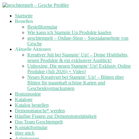
Skip
Startseite
to
Bestellen
content
Bestellformular
Wie kann ich Stampin Up Produkte kaufen
geschtempelt – Online-Shop – Spezialangebote von
Gesche
Aktuelle Aktionen
Kreativer Juli bei Stampin‘ Up! – Deine Highlights,
neuen Produkte & ein exklusiver Ausblick!
Unboxing: Die neuen Stampin‘ Up! Exklusiv Online
Produkte (Juli 2026) + Video!
Neues Kreativset bei Stampin‘ Up! – Blüten über
Blüten für traumhaft schöne Karten und
Geschenkverpackungen
Bonuspunkte
Kataloge
Katalog bestellen
Demonstrator/in* werden
Häufige Fragen zur Demonstratortätigkeit
Das Team Geschtempelt
Kontaktformular
über mich
Anleitungen