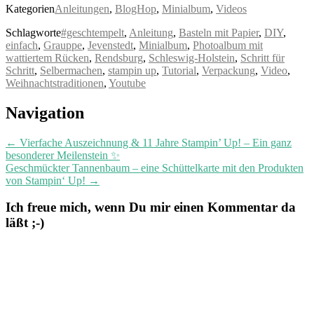
Kategorien
Anleitungen
,
BlogHop
,
Minialbum
,
Videos
Schlagworte
#geschtempelt
,
Anleitung
,
Basteln mit Papier
,
DIY
,
einfach
,
Grauppe
,
Jevenstedt
,
Minialbum
,
Photoalbum mit
wattiertem Rücken
,
Rendsburg
,
Schleswig-Holstein
,
Schritt für
Schritt
,
Selbermachen
,
stampin up
,
Tutorial
,
Verpackung
,
Video
,
Weihnachtstraditionen
,
Youtube
Post
Navigation
navigation
←
Vierfache Auszeichnung & 11 Jahre Stampin’ Up! – Ein ganz
besonderer Meilenstein ✨
Geschmückter Tannenbaum – eine Schüttelkarte mit den Produkten
von Stampin‘ Up!
→
Ich freue mich, wenn Du mir einen Kommentar da
läßt ;-)