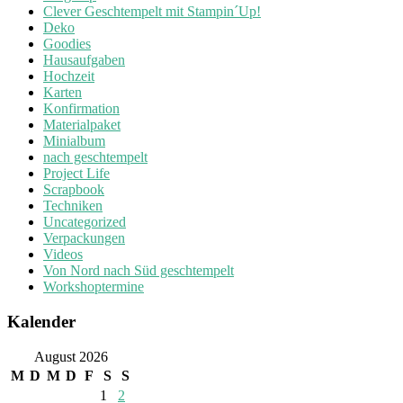
Clever Geschtempelt mit Stampin´Up!
Deko
Goodies
Hausaufgaben
Hochzeit
Karten
Konfirmation
Materialpaket
Minialbum
nach geschtempelt
Project Life
Scrapbook
Techniken
Uncategorized
Verpackungen
Videos
Von Nord nach Süd geschtempelt
Workshoptermine
Kalender
August 2026
M
D
M
D
F
S
S
1
2