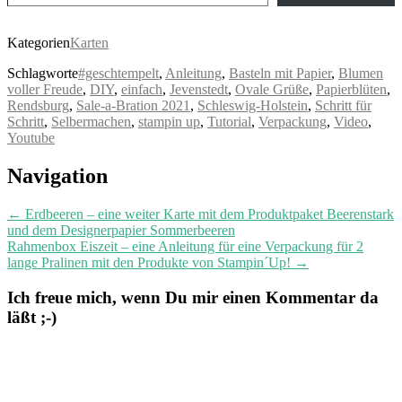
Kategorien
Karten
Schlagworte
#geschtempelt
,
Anleitung
,
Basteln mit Papier
,
Blumen
voller Freude
,
DIY
,
einfach
,
Jevenstedt
,
Ovale Grüße
,
Papierblüten
,
Rendsburg
,
Sale-a-Bration 2021
,
Schleswig-Holstein
,
Schritt für
Schritt
,
Selbermachen
,
stampin up
,
Tutorial
,
Verpackung
,
Video
,
Youtube
Post
Navigation
navigation
←
Erdbeeren – eine weiter Karte mit dem Produktpaket Beerenstark
und dem Designerpapier Sommerbeeren
Rahmenbox Eiszeit – eine Anleitung für eine Verpackung für 2
lange Pralinen mit den Produkte von Stampin´Up!
→
Ich freue mich, wenn Du mir einen Kommentar da
läßt ;-)