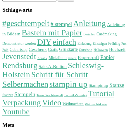
for:
Schlagworte
#geschtempelt
Anleitung
# stempel
Anleitung
Basteln mit Papier
in Bildern
Cardmaking
Bestellen
DIY
einfach
Demonstrator werden
Einladung
Einsteigen
Frühling
Fun
Grußkarte
Geburtstag
Geschenk
Gratis
Hochzeit
Fold
Gutschein
Halloween
Jevenstedt
Papier
Papercraft
Minialbum
Kreativ
Ostern
Rendsburg
Schleswig-
Sale-A-Bration
Holstein
Schritt für Schritt
stampin up
Selbermachen
Stanze
Stampinup
Tutorial
Stempeln
Stanzen
Technik-Sonntag
Team Geschtempelt
Verpackung
Video
Weihnachten
Weihnachtskarte
Youtube
Meta