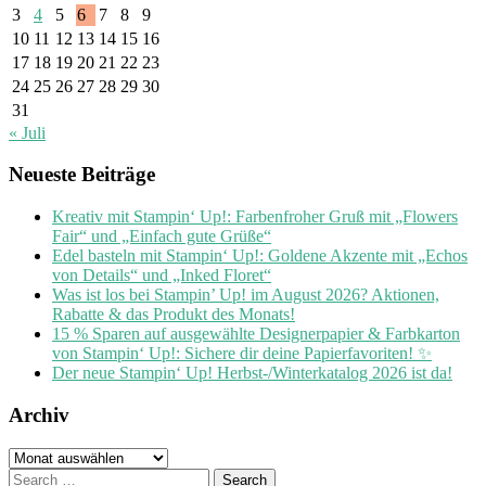
3
4
5
6
7
8
9
10
11
12
13
14
15
16
17
18
19
20
21
22
23
24
25
26
27
28
29
30
31
« Juli
Neueste Beiträge
Kreativ mit Stampin‘ Up!: Farbenfroher Gruß mit „Flowers
Fair“ und „Einfach gute Grüße“
Edel basteln mit Stampin‘ Up!: Goldene Akzente mit „Echos
von Details“ und „Inked Floret“
Was ist los bei Stampin’ Up! im August 2026? Aktionen,
Rabatte & das Produkt des Monats!
15 % Sparen auf ausgewählte Designerpapier & Farbkarton
von Stampin‘ Up!: Sichere dir deine Papierfavoriten! ✨
Der neue Stampin‘ Up! Herbst-/Winterkatalog 2026 ist da!
Archiv
Archiv
Search