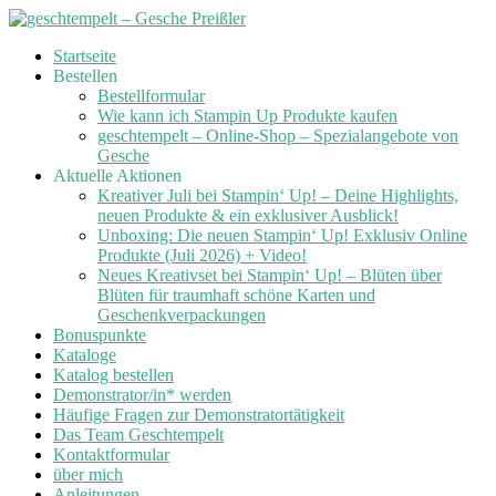
Skip
Startseite
to
Bestellen
content
Bestellformular
Wie kann ich Stampin Up Produkte kaufen
geschtempelt – Online-Shop – Spezialangebote von
Gesche
Aktuelle Aktionen
Kreativer Juli bei Stampin‘ Up! – Deine Highlights,
neuen Produkte & ein exklusiver Ausblick!
Unboxing: Die neuen Stampin‘ Up! Exklusiv Online
Produkte (Juli 2026) + Video!
Neues Kreativset bei Stampin‘ Up! – Blüten über
Blüten für traumhaft schöne Karten und
Geschenkverpackungen
Bonuspunkte
Kataloge
Katalog bestellen
Demonstrator/in* werden
Häufige Fragen zur Demonstratortätigkeit
Das Team Geschtempelt
Kontaktformular
über mich
Anleitungen