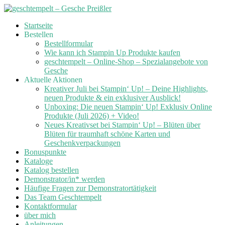
Skip
Startseite
to
Bestellen
content
Bestellformular
Wie kann ich Stampin Up Produkte kaufen
geschtempelt – Online-Shop – Spezialangebote von
Gesche
Aktuelle Aktionen
Kreativer Juli bei Stampin‘ Up! – Deine Highlights,
neuen Produkte & ein exklusiver Ausblick!
Unboxing: Die neuen Stampin‘ Up! Exklusiv Online
Produkte (Juli 2026) + Video!
Neues Kreativset bei Stampin‘ Up! – Blüten über
Blüten für traumhaft schöne Karten und
Geschenkverpackungen
Bonuspunkte
Kataloge
Katalog bestellen
Demonstrator/in* werden
Häufige Fragen zur Demonstratortätigkeit
Das Team Geschtempelt
Kontaktformular
über mich
Anleitungen