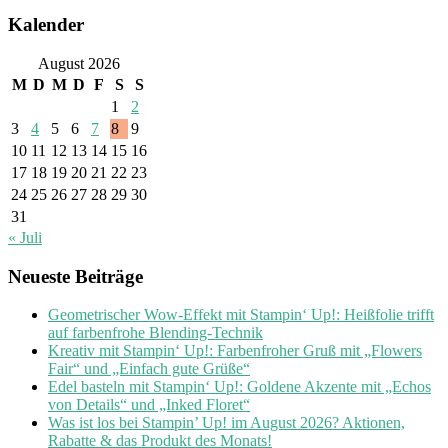
Kalender
August 2026
M
D
M
D
F
S
S
1
2
3
4
5
6
7
8
9
10
11
12
13
14
15
16
17
18
19
20
21
22
23
24
25
26
27
28
29
30
31
« Juli
Neueste Beiträge
Geometrischer Wow-Effekt mit Stampin‘ Up!: Heißfolie trifft
auf farbenfrohe Blending-Technik
Kreativ mit Stampin‘ Up!: Farbenfroher Gruß mit „Flowers
Fair“ und „Einfach gute Grüße“
Edel basteln mit Stampin‘ Up!: Goldene Akzente mit „Echos
von Details“ und „Inked Floret“
Was ist los bei Stampin’ Up! im August 2026? Aktionen,
Rabatte & das Produkt des Monats!