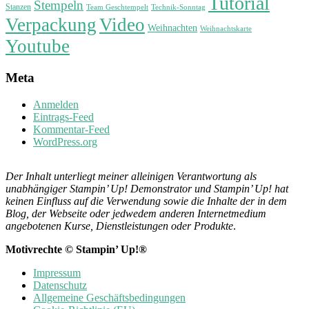
Tutorial
Stempeln
Stanzen
Technik-Sonntag
Team Geschtempelt
Verpackung
Video
Weihnachten
Weihnachtskarte
Youtube
Meta
Anmelden
Eintrags-Feed
Kommentar-Feed
WordPress.org
Der Inhalt unterliegt meiner alleinigen Verantwortung als
unabhängiger Stampin’ Up! Demonstrator und Stampin’ Up! hat
keinen Einfluss auf die Verwendung sowie die Inhalte der in dem
Blog, der Webseite oder jedwedem anderen Internetmedium
angebotenen Kurse, Dienstleistungen oder Produkte
.
Motivrechte © Stampin’ Up!®
Impressum
Datenschutz
Allgemeine Geschäftsbedingungen