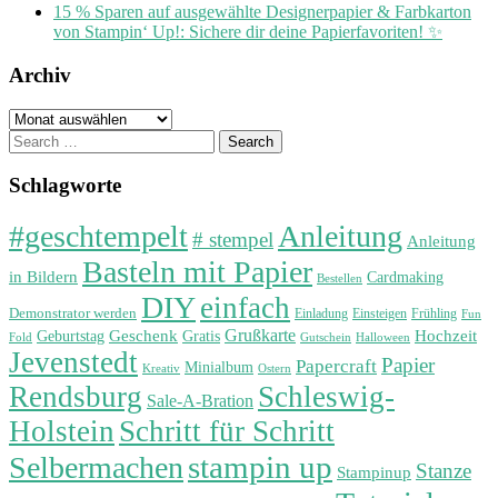
15 % Sparen auf ausgewählte Designerpapier & Farbkarton
von Stampin‘ Up!: Sichere dir deine Papierfavoriten! ✨
Archiv
Archiv
Search
for:
Schlagworte
#geschtempelt
Anleitung
# stempel
Anleitung
Basteln mit Papier
in Bildern
Cardmaking
Bestellen
DIY
einfach
Demonstrator werden
Einladung
Einsteigen
Frühling
Fun
Grußkarte
Geburtstag
Geschenk
Gratis
Hochzeit
Fold
Gutschein
Halloween
Jevenstedt
Papier
Papercraft
Minialbum
Kreativ
Ostern
Rendsburg
Schleswig-
Sale-A-Bration
Holstein
Schritt für Schritt
stampin up
Selbermachen
Stanze
Stampinup