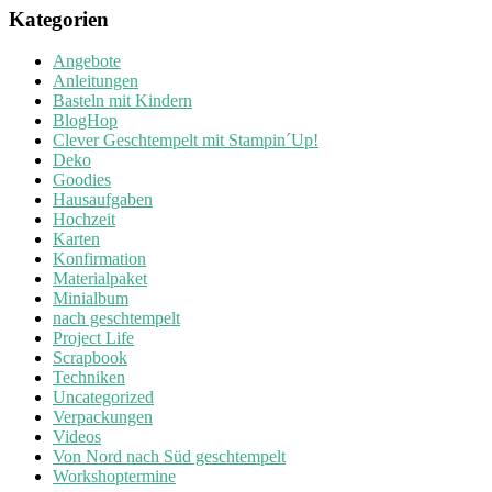
Kategorien
Angebote
Anleitungen
Basteln mit Kindern
BlogHop
Clever Geschtempelt mit Stampin´Up!
Deko
Goodies
Hausaufgaben
Hochzeit
Karten
Konfirmation
Materialpaket
Minialbum
nach geschtempelt
Project Life
Scrapbook
Techniken
Uncategorized
Verpackungen
Videos
Von Nord nach Süd geschtempelt
Workshoptermine