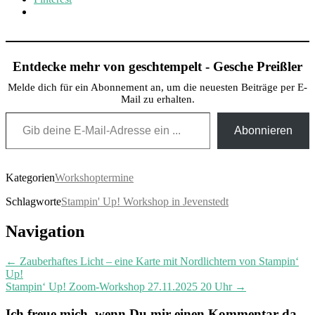
Entdecke mehr von geschtempelt - Gesche Preißler
Melde dich für ein Abonnement an, um die neuesten Beiträge per E-
Mail zu erhalten.
Gib deine E-Mail-Adresse ein ...
Abonnieren
Kategorien
Workshoptermine
Schlagworte
Stampin' Up! Workshop in Jevenstedt
Post
Navigation
navigation
←
Zauberhaftes Licht – eine Karte mit Nordlichtern von Stampin‘
Up!
Stampin‘ Up! Zoom-Workshop 27.11.2025 20 Uhr
→
Ich freue mich, wenn Du mir einen Kommentar da