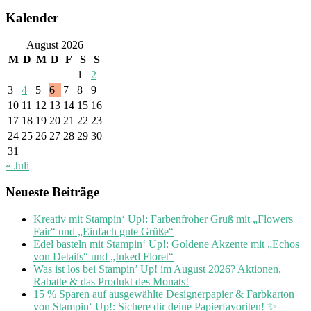
Kalender
August 2026
M
D
M
D
F
S
S
1
2
3
4
5
6
7
8
9
10
11
12
13
14
15
16
17
18
19
20
21
22
23
24
25
26
27
28
29
30
31
« Juli
Neueste Beiträge
Kreativ mit Stampin‘ Up!: Farbenfroher Gruß mit „Flowers
Fair“ und „Einfach gute Grüße“
Edel basteln mit Stampin‘ Up!: Goldene Akzente mit „Echos
von Details“ und „Inked Floret“
Was ist los bei Stampin’ Up! im August 2026? Aktionen,
Rabatte & das Produkt des Monats!
15 % Sparen auf ausgewählte Designerpapier & Farbkarton
von Stampin‘ Up!: Sichere dir deine Papierfavoriten! ✨