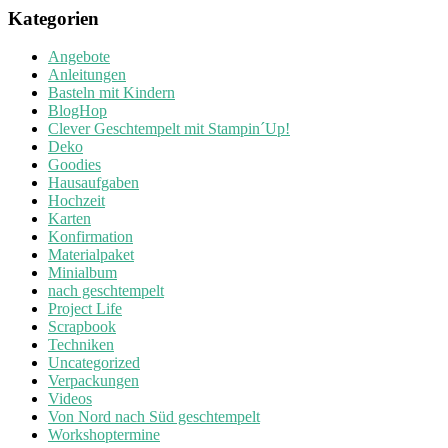
Kategorien
Angebote
Anleitungen
Basteln mit Kindern
BlogHop
Clever Geschtempelt mit Stampin´Up!
Deko
Goodies
Hausaufgaben
Hochzeit
Karten
Konfirmation
Materialpaket
Minialbum
nach geschtempelt
Project Life
Scrapbook
Techniken
Uncategorized
Verpackungen
Videos
Von Nord nach Süd geschtempelt
Workshoptermine