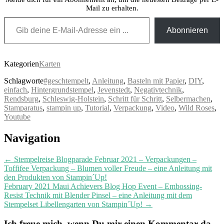
Mail zu erhalten.
Gib deine E-Mail-Adresse ein ...
Abonnieren
Kategorien
Karten
Schlagworte
#geschtempelt
,
Anleitung
,
Basteln mit Papier
,
DIY
,
einfach
,
Hintergrundstempel
,
Jevenstedt
,
Negativtechnik
,
Rendsburg
,
Schleswig-Holstein
,
Schritt für Schritt
,
Selbermachen
,
Stamparatus
,
stampin up
,
Tutorial
,
Verpackung
,
Video
,
Wild Roses
,
Youtube
Post
Navigation
navigation
←
Stempelreise Blogparade Februar 2021 – Verpackungen –
Toffifee Verpackung – Blumen voller Freude – eine Anleitung mit
den Produkten von Stampin´Up!
February 2021 Maui Achievers Blog Hop Event – Embossing-
Resist Technik mit Blender Pinsel – eine Anleitung mit dem
Stempelset Libellengarten von Stampin´Up!
→
Ich freue mich, wenn Du mir einen Kommentar da