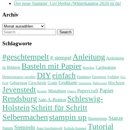
Der neue Stampin‘ Up! Herbst-/Winterkatalog 2026 ist da!
Archiv
Archiv
Search
for:
Schlagworte
#geschtempelt
Anleitung
# stempel
Anleitung
Basteln mit Papier
in Bildern
Cardmaking
Bestellen
DIY
einfach
Demonstrator werden
Einladung
Einsteigen
Frühling
Fun
Grußkarte
Geburtstag
Geschenk
Gratis
Hochzeit
Fold
Gutschein
Halloween
Jevenstedt
Papier
Papercraft
Minialbum
Kreativ
Ostern
Rendsburg
Schleswig-
Sale-A-Bration
Holstein
Schritt für Schritt
stampin up
Selbermachen
Stanze
Stampinup
Tutorial
Stempeln
Stanzen
Technik-Sonntag
Team Geschtempelt