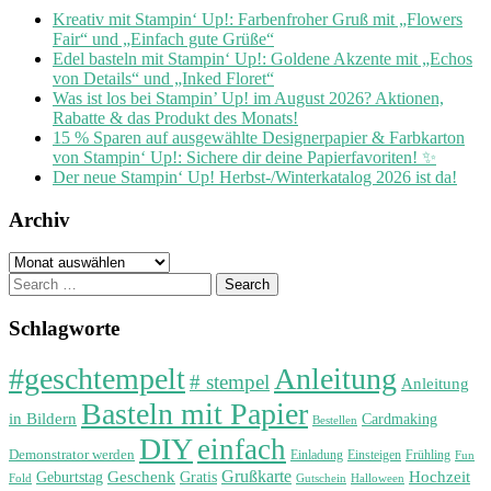
Kreativ mit Stampin‘ Up!: Farbenfroher Gruß mit „Flowers
Fair“ und „Einfach gute Grüße“
Edel basteln mit Stampin‘ Up!: Goldene Akzente mit „Echos
von Details“ und „Inked Floret“
Was ist los bei Stampin’ Up! im August 2026? Aktionen,
Rabatte & das Produkt des Monats!
15 % Sparen auf ausgewählte Designerpapier & Farbkarton
von Stampin‘ Up!: Sichere dir deine Papierfavoriten! ✨
Der neue Stampin‘ Up! Herbst-/Winterkatalog 2026 ist da!
Archiv
Archiv
Search
for:
Schlagworte
#geschtempelt
Anleitung
# stempel
Anleitung
Basteln mit Papier
in Bildern
Cardmaking
Bestellen
DIY
einfach
Demonstrator werden
Einladung
Einsteigen
Frühling
Fun
Grußkarte
Geburtstag
Geschenk
Gratis
Hochzeit
Fold
Gutschein
Halloween