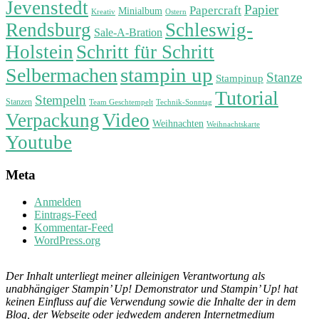
Jevenstedt
Papier
Papercraft
Minialbum
Kreativ
Ostern
Rendsburg
Schleswig-
Sale-A-Bration
Holstein
Schritt für Schritt
stampin up
Selbermachen
Stanze
Stampinup
Tutorial
Stempeln
Stanzen
Technik-Sonntag
Team Geschtempelt
Verpackung
Video
Weihnachten
Weihnachtskarte
Youtube
Meta
Anmelden
Eintrags-Feed
Kommentar-Feed
WordPress.org
Der Inhalt unterliegt meiner alleinigen Verantwortung als
unabhängiger Stampin’ Up! Demonstrator und Stampin’ Up! hat
keinen Einfluss auf die Verwendung sowie die Inhalte der in dem
Blog, der Webseite oder jedwedem anderen Internetmedium