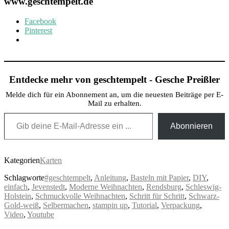
www.geschtempelt.de
Facebook
Pinterest
Entdecke mehr von geschtempelt - Gesche Preißler
Melde dich für ein Abonnement an, um die neuesten Beiträge per E-
Mail zu erhalten.
Gib deine E-Mail-Adresse ein ...
Abonnieren
Kategorien
Karten
Schlagworte
#geschtempelt
,
Anleitung
,
Basteln mit Papier
,
DIY
,
einfach
,
Jevenstedt
,
Moderne Weihnachten
,
Rendsburg
,
Schleswig-
Holstein
,
Schmuckvolle Weihnachten
,
Schritt für Schritt
,
Schwarz-
Gold-weiß
,
Selbermachen
,
stampin up
,
Tutorial
,
Verpackung
,
Video
,
Youtube