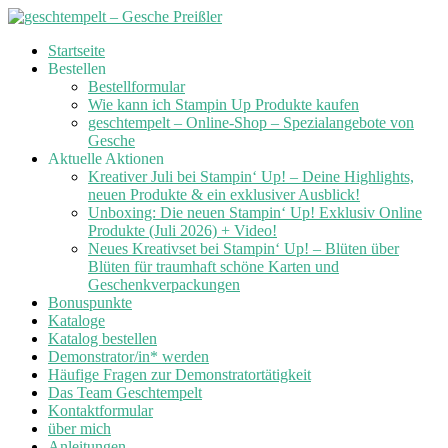
Skip
Startseite
to
Bestellen
content
Bestellformular
Wie kann ich Stampin Up Produkte kaufen
geschtempelt – Online-Shop – Spezialangebote von
Gesche
Aktuelle Aktionen
Kreativer Juli bei Stampin‘ Up! – Deine Highlights,
neuen Produkte & ein exklusiver Ausblick!
Unboxing: Die neuen Stampin‘ Up! Exklusiv Online
Produkte (Juli 2026) + Video!
Neues Kreativset bei Stampin‘ Up! – Blüten über
Blüten für traumhaft schöne Karten und
Geschenkverpackungen
Bonuspunkte
Kataloge
Katalog bestellen
Demonstrator/in* werden
Häufige Fragen zur Demonstratortätigkeit
Das Team Geschtempelt
Kontaktformular
über mich
Anleitungen