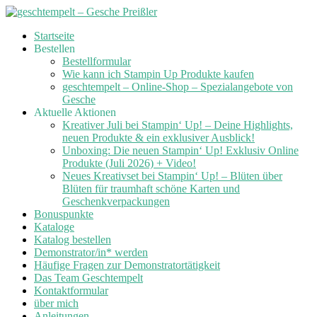
Skip
Startseite
to
Bestellen
content
Bestellformular
Wie kann ich Stampin Up Produkte kaufen
geschtempelt – Online-Shop – Spezialangebote von
Gesche
Aktuelle Aktionen
Kreativer Juli bei Stampin‘ Up! – Deine Highlights,
neuen Produkte & ein exklusiver Ausblick!
Unboxing: Die neuen Stampin‘ Up! Exklusiv Online
Produkte (Juli 2026) + Video!
Neues Kreativset bei Stampin‘ Up! – Blüten über
Blüten für traumhaft schöne Karten und
Geschenkverpackungen
Bonuspunkte
Kataloge
Katalog bestellen
Demonstrator/in* werden
Häufige Fragen zur Demonstratortätigkeit
Das Team Geschtempelt
Kontaktformular
über mich
Anleitungen