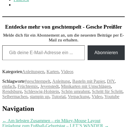
Entdecke mehr von geschtempelt - Gesche Preißler
Melde dich für ein Abonnement an, um die neuesten Beiträge per E-
Mail zu erhalten.
Gib deine E-Mail-Adresse ein ...
Abonnieren
Kategorien
Anleitungen
,
Karten
,
Videos
Schlagworte
#geschtempelt
,
Anleitung
,
Basteln mit Papier
,
DIY
,
einfach
,
Früchtemix
,
Jevenstedt
,
Minikarten mit Umschlägen
,
Rendsburg
,
Schleswig-Holstein
,
Schön umrahmt
,
Schritt für Schritt
,
Selbermachen
,
stampin up
,
Tutorial
,
Verpackung
,
Video
,
Youtube
Post
Navigation
navigation
←
Am liebsten Zusammen – ein Mikey-Mouse Layout
Einladung zum Fußball-Geburtstag – LET’S WANDER
→