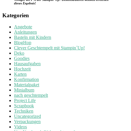
dieses Ergebnis
!
Kategorien
Angebote
Anleitungen
Basteln mit Kindern
BlogHop
Clever Geschtempelt mit Stampin´Up!
Deko
Goodies
Hausaufgaben
Hochzeit
Karten
Konfirmation
Materialpaket
Minialbum
nach geschtempelt
Project Life
Scrapbook
Techniken
Uncategorized
Verpackungen
Videos