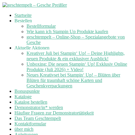
Skip
Startseite
to
Bestellen
content
Bestellformular
Wie kann ich Stampin Up Produkte kaufen
geschtempelt – Online-Shop – Spezialangebote von
Gesche
Aktuelle Aktionen
Kreativer Juli bei Stampin‘ Up! – Deine Highlights,
neuen Produkte & ein exklusiver Ausblick!
Unboxing: Die neuen Stampin‘ Up! Exklusiv Online
Produkte (Juli 2026) + Video!
Neues Kreativset bei Stampin‘ Up! – Blüten über
Blüten für traumhaft schöne Karten und
Geschenkverpackungen
Bonuspunkte
Kataloge
Katalog bestellen
Demonstrator/in* werden
Häufige Fragen zur Demonstratortätigkeit
Das Team Geschtempelt
Kontaktformular
über mich
Anleitungen