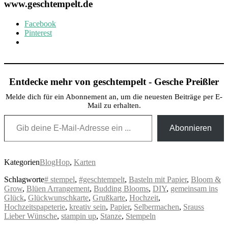
www.geschtempelt.de
Facebook
Pinterest
Entdecke mehr von geschtempelt - Gesche Preißler
Melde dich für ein Abonnement an, um die neuesten Beiträge per E-
Mail zu erhalten.
Gib deine E-Mail-Adresse ein ...
Abonnieren
Kategorien
BlogHop
,
Karten
Schlagworte
# stempel
,
#geschtempelt
,
Basteln mit Papier
,
Bloom &
Grow
,
Blüen Arrangement
,
Budding Blooms
,
DIY
,
gemeinsam ins
Glück
,
Glückwunschkarte
,
Grußkarte
,
Hochzeit
,
Hochzeitspapeterie
,
kreativ sein
,
Papier
,
Selbermachen
,
Srauss
Lieber Wünsche
,
stampin up
,
Stanze
,
Stempeln