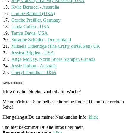
14.
Judy Garza (Creativity Released)-USA
15.
Kylie Bertucci - Australia
16.
Connie Babbert (USA)
17.
Gesche Preißler, Germany
18.
Linda Cullen - USA
19.
Tamra Davis- USA
20.
Susanne Schöder - Deutschland
21.
Mikaela Titheridge (The Crafty oINK Pen) UK
22.
Jessica Brigden - USA
23.
Ange McKay, North Shore Stamper, Canada
24.
Jessie Holton - Australia
25.
Cheryl Hamilton - USA
(Linkup closed)
Ich wünsche Dir eine zauberhafte Woche!
Meine nächsten Sammelbestelltermine findest Du auf der rechten
Seite!
Hier gelangst Du zu meiner Neukunden-Info:
klick
und hier bekommst Du alle Infos über mein
Bonuspunkteprogramm
:
klick