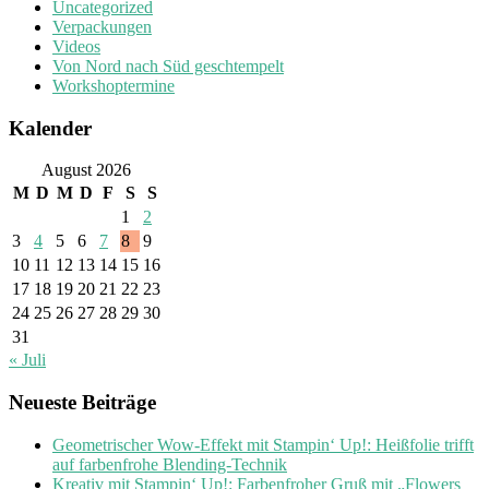
Uncategorized
Verpackungen
Videos
Von Nord nach Süd geschtempelt
Workshoptermine
Kalender
August 2026
M
D
M
D
F
S
S
1
2
3
4
5
6
7
8
9
10
11
12
13
14
15
16
17
18
19
20
21
22
23
24
25
26
27
28
29
30
31
« Juli
Neueste Beiträge
Geometrischer Wow-Effekt mit Stampin‘ Up!: Heißfolie trifft
auf farbenfrohe Blending-Technik
Kreativ mit Stampin‘ Up!: Farbenfroher Gruß mit „Flowers