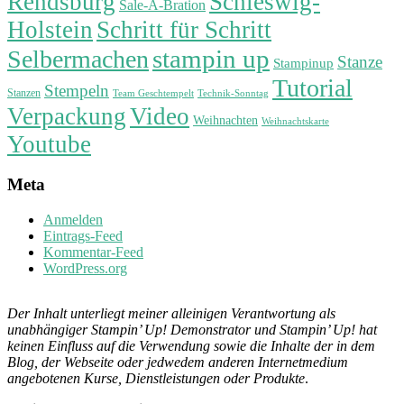
Rendsburg
Schleswig-
Sale-A-Bration
Holstein
Schritt für Schritt
stampin up
Selbermachen
Stanze
Stampinup
Tutorial
Stempeln
Stanzen
Technik-Sonntag
Team Geschtempelt
Verpackung
Video
Weihnachten
Weihnachtskarte
Youtube
Meta
Anmelden
Eintrags-Feed
Kommentar-Feed
WordPress.org
Der Inhalt unterliegt meiner alleinigen Verantwortung als
unabhängiger Stampin’ Up! Demonstrator und Stampin’ Up! hat
keinen Einfluss auf die Verwendung sowie die Inhalte der in dem
Blog, der Webseite oder jedwedem anderen Internetmedium
angebotenen Kurse, Dienstleistungen oder Produkte
.