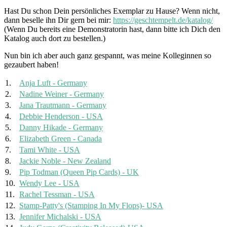
Hast Du schon Dein persönliches Exemplar zu Hause? Wenn nicht,
dann beselle ihn Dir gern bei mir:
https://geschtempelt.de/katalog/
(Wenn Du bereits eine Demonstratorin hast, dann bitte ich Dich den
Katalog auch dort zu bestellen.)
Nun bin ich aber auch ganz gespannt, was meine Kolleginnen so
gezaubert haben!
1.
Anja Luft - Germany
2.
Nadine Weiner - Germany
3.
Jana Trautmann - Germany
4.
Debbie Henderson - USA
5.
Danny Hikade - Germany
6.
Elizabeth Green - Canada
7.
Tami White - USA
8.
Jackie Noble - New Zealand
9.
Pip Todman (Queen Pip Cards) - UK
10.
Wendy Lee - USA
11.
Rachel Tessman - USA
12.
Stamp-Patty's (Stamping In My Flops)- USA
13.
Jennifer Michalski - USA