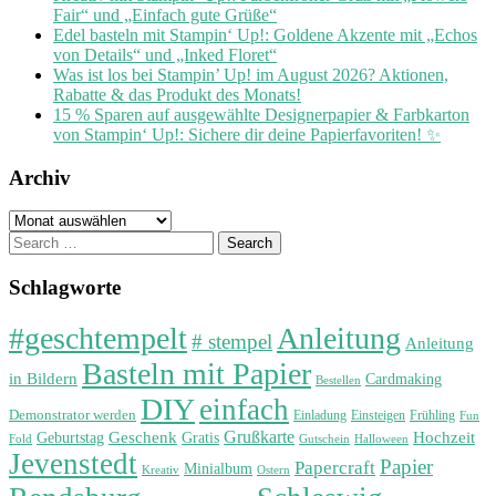
Fair“ und „Einfach gute Grüße“
Edel basteln mit Stampin‘ Up!: Goldene Akzente mit „Echos
von Details“ und „Inked Floret“
Was ist los bei Stampin’ Up! im August 2026? Aktionen,
Rabatte & das Produkt des Monats!
15 % Sparen auf ausgewählte Designerpapier & Farbkarton
von Stampin‘ Up!: Sichere dir deine Papierfavoriten! ✨
Archiv
Archiv
Search
for:
Schlagworte
#geschtempelt
Anleitung
# stempel
Anleitung
Basteln mit Papier
in Bildern
Cardmaking
Bestellen
DIY
einfach
Demonstrator werden
Einladung
Einsteigen
Frühling
Fun
Grußkarte
Geburtstag
Geschenk
Gratis
Hochzeit
Fold
Gutschein
Halloween
Jevenstedt
Papier
Papercraft
Minialbum
Kreativ
Ostern