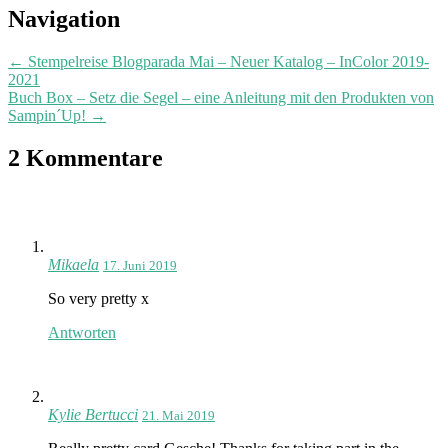
Post
Navigation
navigation
←
Stempelreise Blogparada Mai – Neuer Katalog – InColor 2019-
2021
Buch Box – Setz die Segel – eine Anleitung mit den Produkten von
Sampin´Up!
→
2 Kommentare
Mikaela
17. Juni 2019
So very pretty x
Antworten
Kylie Bertucci
21. Mai 2019