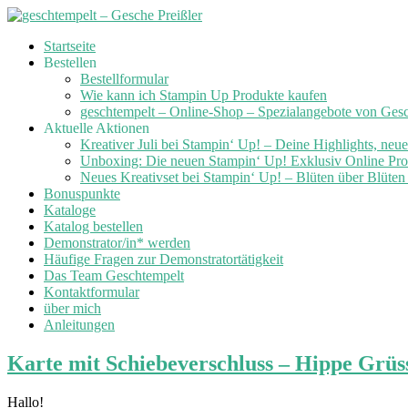
Skip
Startseite
to
Bestellen
content
Bestellformular
Wie kann ich Stampin Up Produkte kaufen
geschtempelt – Online-Shop – Spezialangebote von Ges
Aktuelle Aktionen
Kreativer Juli bei Stampin‘ Up! – Deine Highlights, neu
Unboxing: Die neuen Stampin‘ Up! Exklusiv Online Prod
Neues Kreativset bei Stampin‘ Up! – Blüten über Blüte
Bonuspunkte
Kataloge
Katalog bestellen
Demonstrator/in* werden
Häufige Fragen zur Demonstratortätigkeit
Das Team Geschtempelt
Kontaktformular
über mich
Anleitungen
Karte mit Schiebeverschluss – Hippe Grüs
Hallo!