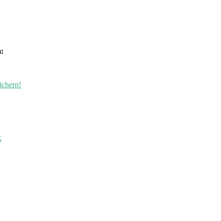
:
ichern!
k