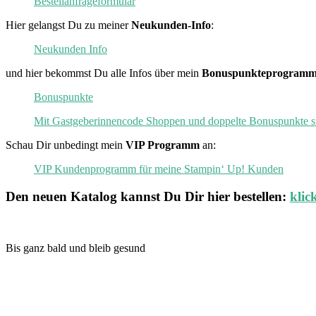
Bestellanfrageformular
Hier gelangst Du zu meiner
Neukunden-Info
:
Neukunden Info
und hier bekommst Du alle Infos über mein
Bonuspunkteprogramm
Bonuspunkte
Mit Gastgeberinnencode Shoppen und doppelte Bonuspunkte s
Schau Dir unbedingt mein
VIP Programm
an:
VIP Kundenprogramm für meine Stampin‘ Up! Kunden
Den neuen
Katalog
kannst Du Dir hier bestellen:
klic
Bis ganz bald und bleib gesund