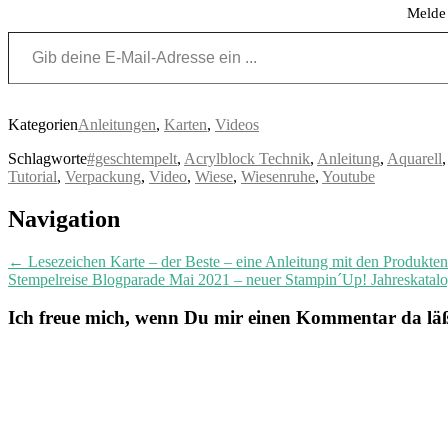
Melde 
Gib deine E-Mail-Adresse ein ...
Kategorien
Anleitungen
,
Karten
,
Videos
Schlagworte
#geschtempelt
,
Acrylblock Technik
,
Anleitung
,
Aquarell
Tutorial
,
Verpackung
,
Video
,
Wiese
,
Wiesenruhe
,
Youtube
Post
Navigation
navigation
←
Lesezeichen Karte – der Beste – eine Anleitung mit den Produkte
Stempelreise Blogparade Mai 2021 – neuer Stampin´Up! Jahreskatalo
Ich freue mich, wenn Du mir einen Kommentar da läßt