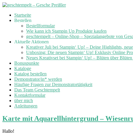
Skip
Startseite
to
Bestellen
content
Bestellformular
Wie kann ich Stampin Up Produkte kaufen
geschtempelt – Online-Shop – Spezialangebote von Ges
Aktuelle Aktionen
Kreativer Juli bei Stampin‘ Up! – Deine Highlights, neu
Unboxing: Die neuen Stampin‘ Up! Exklusiv Online Prod
Neues Kreativset bei Stampin‘ Up! – Blüten über Blüte
Bonuspunkte
Kataloge
Katalog bestellen
Demonstrator/in* werden
Häufige Fragen zur Demonstratortätigkeit
Das Team Geschtempelt
Kontaktformular
über mich
Anleitungen
Karte mit Aquarellhintergrund – Wiesenru
Hallo!