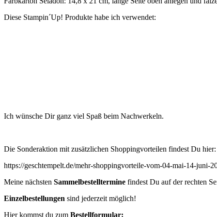
Farbkarton Seladon: 14,8 x 21 cm, lange Seite oben anlegen und falz
Diese Stampin´Up! Produkte habe ich verwendet:
Ich wünsche Dir ganz viel Spaß beim Nachwerkeln.
Die Sonderaktion mit zusätzlichen Shoppingvorteilen findest Du hier:
https://geschtempelt.de/mehr-shoppingvorteile-vom-04-mai-14-juni-2
Meine nächsten
Sammelbestelltermine
findest Du auf der rechten Se
Einzelbestellungen
sind jederzeit möglich!
Hier kommst du zum
Bestellformular: