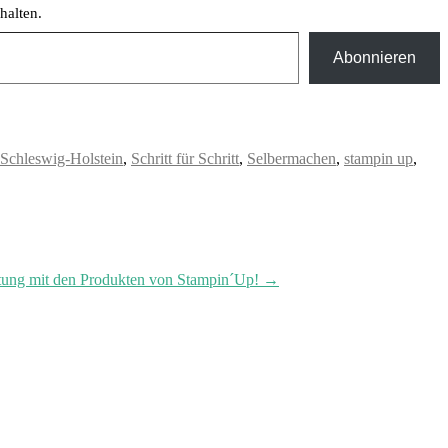
halten.
Abonnieren
Schleswig-Holstein
,
Schritt für Schritt
,
Selbermachen
,
stampin up
,
eitung mit den Produkten von Stampin´Up!
→