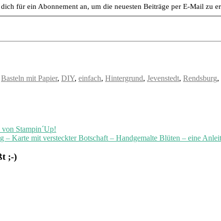
dich für ein Abonnement an, um die neuesten Beiträge per E-Mail zu er
,
Basteln mit Papier
,
DIY
,
einfach
,
Hintergrund
,
Jevenstedt
,
Rendsburg
,
n von Stampin´Up!
g – Karte mit versteckter Botschaft – Handgemalte Blüten – eine Anl
 ;-)