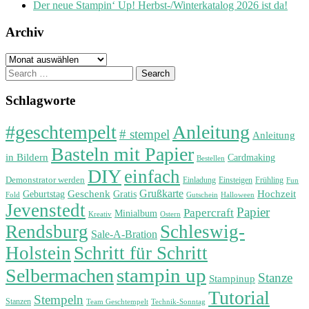
Der neue Stampin‘ Up! Herbst-/Winterkatalog 2026 ist da!
Archiv
Archiv
Search
for:
Schlagworte
#geschtempelt
Anleitung
# stempel
Anleitung
Basteln mit Papier
in Bildern
Cardmaking
Bestellen
DIY
einfach
Demonstrator werden
Einladung
Einsteigen
Frühling
Fun
Grußkarte
Geburtstag
Geschenk
Gratis
Hochzeit
Fold
Gutschein
Halloween
Jevenstedt
Papier
Papercraft
Minialbum
Kreativ
Ostern
Rendsburg
Schleswig-
Sale-A-Bration
Holstein
Schritt für Schritt
stampin up
Selbermachen
Stanze
Stampinup
Tutorial
Stempeln
Stanzen
Technik-Sonntag
Team Geschtempelt