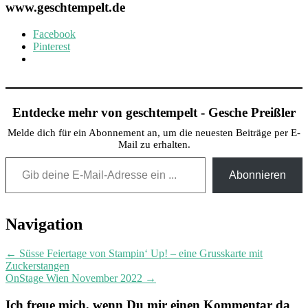
www.geschtempelt.de
Facebook
Pinterest
Entdecke mehr von geschtempelt - Gesche Preißler
Melde dich für ein Abonnement an, um die neuesten Beiträge per E-
Mail zu erhalten.
Gib deine E-Mail-Adresse ein ...
Abonnieren
Post
Navigation
navigation
←
Süsse Feiertage von Stampin‘ Up! – eine Grusskarte mit
Zuckerstangen
OnStage Wien November 2022
→
Ich freue mich, wenn Du mir einen Kommentar da