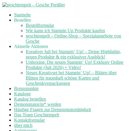
Skip
Startseite
to
Bestellen
content
Bestellformular
Wie kann ich Stampin Up Produkte kaufen
geschtempelt – Online-Shop – Spezialangebote von
Gesche
Aktuelle Aktionen
Kreativer Juli bei Stampin‘ Up! – Deine Highlights,
neuen Produkte & ein exklusiver Ausblick!
Unboxing: Die neuen Stampin‘ Up! Exklusiv Online
Produkte (Juli 2026) + Video!
Neues Kreativset bei Stampin‘ Up! – Blüten über
Blüten für traumhaft schöne Karten und
Geschenkverpackungen
Bonuspunkte
Kataloge
Katalog bestellen
Demonstrator/in* werden
Häufige Fragen zur Demonstratortätigkeit
Das Team Geschtempelt
Kontaktformular
über mich
Anleitungen