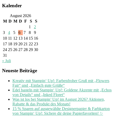
Kalender
August 2026
M
D
M
D
F
S
S
1
2
3
4
5
6
7
8
9
10
11
12
13
14
15
16
17
18
19
20
21
22
23
24
25
26
27
28
29
30
31
« Juli
Neueste Beiträge
Kreativ mit Stampin‘ Up!: Farbenfroher Gruß mit „Flowers
Fair“ und „Einfach gute Grüße“
Edel basteln mit Stampin‘ Up!: Goldene Akzente mit „Echos
von Details“ und „Inked Floret“
Was ist los bei Stampin’ Up! im August 2026? Aktionen,
Rabatte & das Produkt des Monats!
15 % Sparen auf ausgewählte Designerpapier & Farbkarton
von Stampin‘ Up!: Sichere dir deine Papierfavoriten! ✨