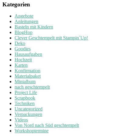
Kategorien
Angebote
Anleitungen
Basteln mit Kindern
BlogHop
Clever Geschtempelt mit Stampin´Up!
Deko
Goodies
Hausaufgaben
Hochzeit
Karten
Konfirmation
Materialpaket
Minialbum
nach geschtempelt
Project Life
Scrapbook
Techniken
Uncategorized
Verpackungen
Videos
Von Nord nach Süd geschtempelt
Workshoptermine