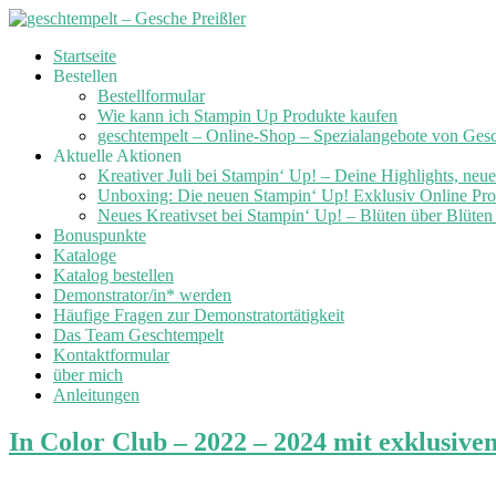
Skip
Startseite
to
Bestellen
content
Bestellformular
Wie kann ich Stampin Up Produkte kaufen
geschtempelt – Online-Shop – Spezialangebote von Ges
Aktuelle Aktionen
Kreativer Juli bei Stampin‘ Up! – Deine Highlights, neu
Unboxing: Die neuen Stampin‘ Up! Exklusiv Online Prod
Neues Kreativset bei Stampin‘ Up! – Blüten über Blüte
Bonuspunkte
Kataloge
Katalog bestellen
Demonstrator/in* werden
Häufige Fragen zur Demonstratortätigkeit
Das Team Geschtempelt
Kontaktformular
über mich
Anleitungen
In Color Club – 2022 – 2024 mit exklusive