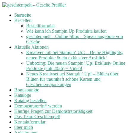
Skip
Startseite
to
Bestellen
content
Bestellformular
Wie kann ich Stampin Up Produkte kaufen
geschtempelt – Online-Shop – Spezialangebote von
Gesche
Aktuelle Aktionen
Kreativer Juli bei Stampin‘ Up! – Deine Highlights,
neuen Produkte & ein exklusiver Ausblick!
Unboxing: Die neuen Stampin‘ Up! Exklusiv Online
Produkte (Juli 2026) + Video!
Neues Kreativset bei Stampin‘ Up! – Blüten über
Blüten für traumhaft schöne Karten und
Geschenkverpackungen
Bonuspunkte
Kataloge
Katalog bestellen
Demonstrator/in* werden
Häufige Fragen zur Demonstratortätigkeit
Das Team Geschtempelt
Kontaktformular
über mich
Anleitungen