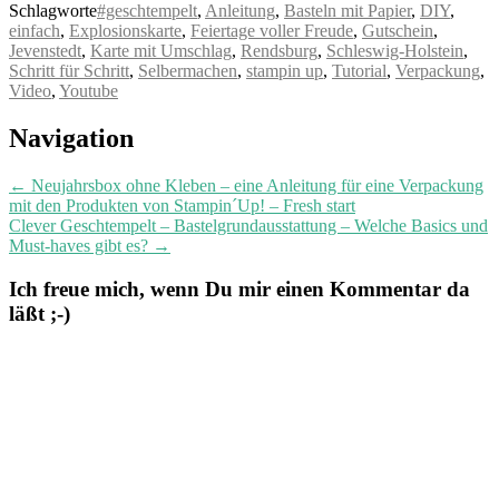
Schlagworte
#geschtempelt
,
Anleitung
,
Basteln mit Papier
,
DIY
,
einfach
,
Explosionskarte
,
Feiertage voller Freude
,
Gutschein
,
Jevenstedt
,
Karte mit Umschlag
,
Rendsburg
,
Schleswig-Holstein
,
Schritt für Schritt
,
Selbermachen
,
stampin up
,
Tutorial
,
Verpackung
,
Video
,
Youtube
Post
Navigation
navigation
←
Neujahrsbox ohne Kleben – eine Anleitung für eine Verpackung
mit den Produkten von Stampin´Up! – Fresh start
Clever Geschtempelt – Bastelgrundausstattung – Welche Basics und
Must-haves gibt es?
→
Ich freue mich, wenn Du mir einen Kommentar da
läßt ;-)