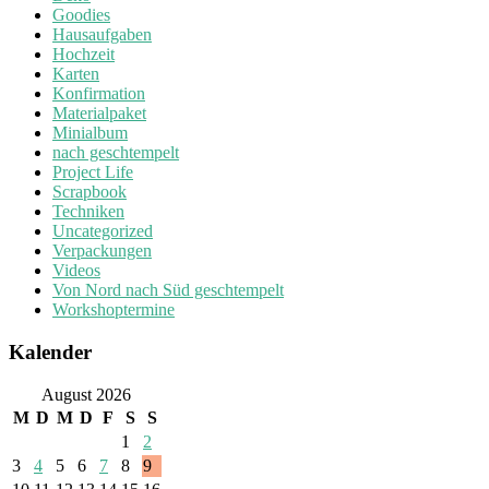
Goodies
Hausaufgaben
Hochzeit
Karten
Konfirmation
Materialpaket
Minialbum
nach geschtempelt
Project Life
Scrapbook
Techniken
Uncategorized
Verpackungen
Videos
Von Nord nach Süd geschtempelt
Workshoptermine
Kalender
August 2026
M
D
M
D
F
S
S
1
2
3
4
5
6
7
8
9