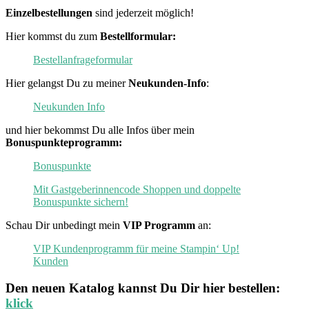
Einzelbestellungen
sind jederzeit möglich!
Hier kommst du zum
Bestellformular:
Bestellanfrageformular
Hier gelangst Du zu meiner
Neukunden-Info
:
Neukunden Info
und hier bekommst Du alle Infos über mein
Bonuspunkteprogramm:
Bonuspunkte
Mit Gastgeberinnencode Shoppen und doppelte
Bonuspunkte sichern!
Schau Dir unbedingt mein
VIP Programm
an:
VIP Kundenprogramm für meine Stampin‘ Up!
Kunden
Den neuen
Katalog
kannst Du Dir hier bestellen:
klick