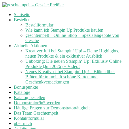
Skip
Startseite
to
Bestellen
content
Bestellformular
Wie kann ich Stampin Up Produkte kaufen
geschtempelt – Online-Shop – Spezialangebote von
Gesche
Aktuelle Aktionen
Kreativer Juli bei Stampin‘ Up! – Deine Highlights,
neuen Produkte & ein exklusiver Ausblick!
Unboxing: Die neuen Stampin‘ Up! Exklusiv Online
Produkte (Juli 2026) + Video!
Neues Kreativset bei Stampin‘ Up! – Blüten über
Blüten für traumhaft schöne Karten und
Geschenkverpackungen
Bonuspunkte
Kataloge
Katalog bestellen
Demonstrator/in* werden
Häufige Fragen zur Demonstratortätigkeit
Das Team Geschtempelt
Kontaktformular
über mich
Anleitungen