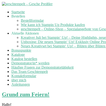
Skip
Startseite
to
Bestellen
content
Bestellformular
Wie kann ich Stampin Up Produkte kaufen
geschtempelt – Online-Shop – Spezialangebote von Ges
Aktuelle Aktionen
Kreativer Juli bei Stampin‘ Up! – Deine Highlights, neu
Unboxing: Die neuen Stampin‘ Up! Exklusiv Online Prod
Neues Kreativset bei Stampin‘ Up! – Blüten über Blüte
Bonuspunkte
Kataloge
Katalog bestellen
Demonstrator/in* werden
Häufige Fragen zur Demonstratortätigkeit
Das Team Geschtempelt
Kontaktformular
über mich
Anleitungen
Grund zum Feiern!
Hallo!