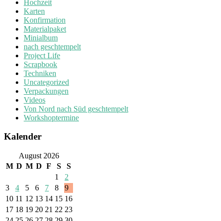
Hochzeit
Karten
Konfirmation
Materialpaket
Minialbum
nach geschtempelt
Project Life
Scrapbook
Techniken
Uncategorized
Verpackungen
Videos
Von Nord nach Süd geschtempelt
Workshoptermine
Kalender
August 2026
M
D
M
D
F
S
S
1
2
3
4
5
6
7
8
9
10
11
12
13
14
15
16
17
18
19
20
21
22
23
24
25
26
27
28
29
30