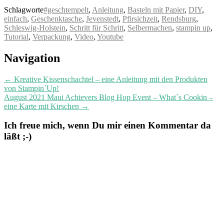
Schlagworte
#geschtempelt
,
Anleitung
,
Basteln mit Papier
,
DIY
,
einfach
,
Geschenktasche
,
Jevenstedt
,
Pfirsichzeit
,
Rendsburg
,
Schleswig-Holstein
,
Schritt für Schritt
,
Selbermachen
,
stampin up
,
Tutorial
,
Verpackung
,
Video
,
Youtube
Post
Navigation
navigation
←
Kreative Kissenschachtel – eine Anleitung mit den Produkten
von Stampin´Up!
August 2021 Maui Achievers Blog Hop Event – What´s Cookin –
eine Karte mit Kirschen
→
Ich freue mich, wenn Du mir einen Kommentar da
läßt ;-)