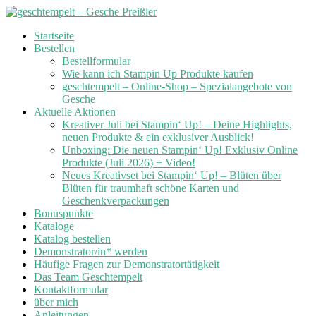
Skip
Startseite
to
Bestellen
content
Bestellformular
Wie kann ich Stampin Up Produkte kaufen
geschtempelt – Online-Shop – Spezialangebote von
Gesche
Aktuelle Aktionen
Kreativer Juli bei Stampin‘ Up! – Deine Highlights,
neuen Produkte & ein exklusiver Ausblick!
Unboxing: Die neuen Stampin‘ Up! Exklusiv Online
Produkte (Juli 2026) + Video!
Neues Kreativset bei Stampin‘ Up! – Blüten über
Blüten für traumhaft schöne Karten und
Geschenkverpackungen
Bonuspunkte
Kataloge
Katalog bestellen
Demonstrator/in* werden
Häufige Fragen zur Demonstratortätigkeit
Das Team Geschtempelt
Kontaktformular
über mich
Anleitungen