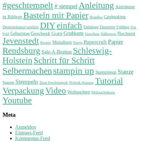
#geschtempelt
Anleitung
# stempel
Anleitung
Basteln mit Papier
in Bildern
Cardmaking
Bestellen
DIY
einfach
Demonstrator werden
Einladung
Einsteigen
Frühling
Fun
Grußkarte
Geburtstag
Geschenk
Gratis
Hochzeit
Fold
Gutschein
Halloween
Jevenstedt
Papier
Papercraft
Minialbum
Kreativ
Ostern
Rendsburg
Schleswig-
Sale-A-Bration
Holstein
Schritt für Schritt
stampin up
Selbermachen
Stanze
Stampinup
Tutorial
Stempeln
Stanzen
Technik-Sonntag
Team Geschtempelt
Verpackung
Video
Weihnachten
Weihnachtskarte
Youtube
Meta
Anmelden
Eintrags-Feed
Kommentar-Feed