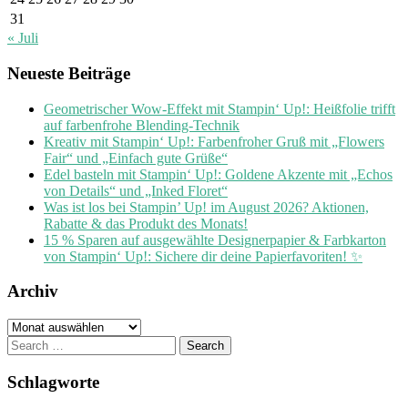
31
« Juli
Neueste Beiträge
Geometrischer Wow-Effekt mit Stampin‘ Up!: Heißfolie trifft
auf farbenfrohe Blending-Technik
Kreativ mit Stampin‘ Up!: Farbenfroher Gruß mit „Flowers
Fair“ und „Einfach gute Grüße“
Edel basteln mit Stampin‘ Up!: Goldene Akzente mit „Echos
von Details“ und „Inked Floret“
Was ist los bei Stampin’ Up! im August 2026? Aktionen,
Rabatte & das Produkt des Monats!
15 % Sparen auf ausgewählte Designerpapier & Farbkarton
von Stampin‘ Up!: Sichere dir deine Papierfavoriten! ✨
Archiv
Archiv
Search
for:
Schlagworte