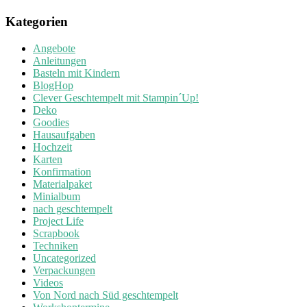
Kategorien
Angebote
Anleitungen
Basteln mit Kindern
BlogHop
Clever Geschtempelt mit Stampin´Up!
Deko
Goodies
Hausaufgaben
Hochzeit
Karten
Konfirmation
Materialpaket
Minialbum
nach geschtempelt
Project Life
Scrapbook
Techniken
Uncategorized
Verpackungen
Videos
Von Nord nach Süd geschtempelt