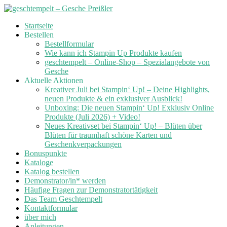
Skip
Startseite
to
Bestellen
content
Bestellformular
Wie kann ich Stampin Up Produkte kaufen
geschtempelt – Online-Shop – Spezialangebote von
Gesche
Aktuelle Aktionen
Kreativer Juli bei Stampin‘ Up! – Deine Highlights,
neuen Produkte & ein exklusiver Ausblick!
Unboxing: Die neuen Stampin‘ Up! Exklusiv Online
Produkte (Juli 2026) + Video!
Neues Kreativset bei Stampin‘ Up! – Blüten über
Blüten für traumhaft schöne Karten und
Geschenkverpackungen
Bonuspunkte
Kataloge
Katalog bestellen
Demonstrator/in* werden
Häufige Fragen zur Demonstratortätigkeit
Das Team Geschtempelt
Kontaktformular
über mich
Anleitungen