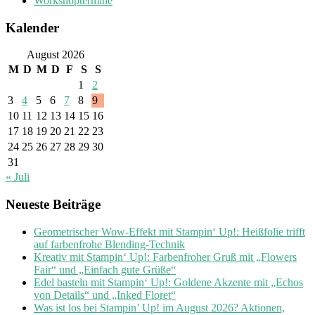
Workshoptermine
Kalender
August 2026
M
D
M
D
F
S
S
1
2
3
4
5
6
7
8
9
10
11
12
13
14
15
16
17
18
19
20
21
22
23
24
25
26
27
28
29
30
31
« Juli
Neueste Beiträge
Geometrischer Wow-Effekt mit Stampin‘ Up!: Heißfolie trifft
auf farbenfrohe Blending-Technik
Kreativ mit Stampin‘ Up!: Farbenfroher Gruß mit „Flowers
Fair“ und „Einfach gute Grüße“
Edel basteln mit Stampin‘ Up!: Goldene Akzente mit „Echos
von Details“ und „Inked Floret“
Was ist los bei Stampin’ Up! im August 2026? Aktionen,