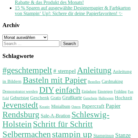
Rabatte & das Produkt des Monats!
15 % Sparen auf ausgewählte Designerpapier & Farbkarton
von Stampin‘ Up!: Sichere dir deine Papierfavoriten! ✨
Archiv
Archiv
Search
for:
Schlagworte
#geschtempelt
Anleitung
# stempel
Anleitung
Basteln mit Papier
in Bildern
Cardmaking
Bestellen
DIY
einfach
Demonstrator werden
Einladung
Einsteigen
Frühling
Fun
Grußkarte
Geburtstag
Geschenk
Gratis
Hochzeit
Fold
Gutschein
Halloween
Jevenstedt
Papier
Papercraft
Minialbum
Kreativ
Ostern
Rendsburg
Schleswig-
Sale-A-Bration
Holstein
Schritt für Schritt
stampin up
Selbermachen
Stanze
Stampinup