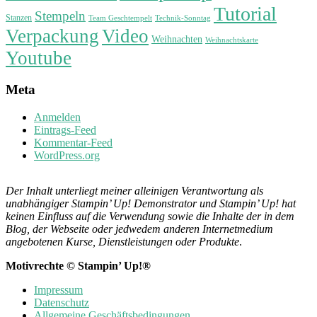
Tutorial
Stempeln
Stanzen
Technik-Sonntag
Team Geschtempelt
Verpackung
Video
Weihnachten
Weihnachtskarte
Youtube
Meta
Anmelden
Eintrags-Feed
Kommentar-Feed
WordPress.org
Der Inhalt unterliegt meiner alleinigen Verantwortung als
unabhängiger Stampin’ Up! Demonstrator und Stampin’ Up! hat
keinen Einfluss auf die Verwendung sowie die Inhalte der in dem
Blog, der Webseite oder jedwedem anderen Internetmedium
angebotenen Kurse, Dienstleistungen oder Produkte
.
Motivrechte © Stampin’ Up!®
Impressum
Datenschutz
Allgemeine Geschäftsbedingungen