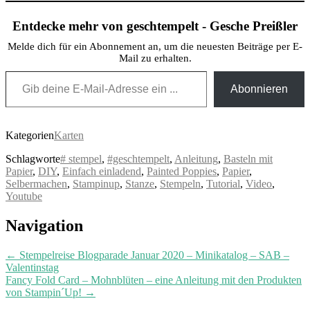
Entdecke mehr von geschtempelt - Gesche Preißler
Melde dich für ein Abonnement an, um die neuesten Beiträge per E-
Mail zu erhalten.
Gib deine E-Mail-Adresse ein ...
Abonnieren
Kategorien
Karten
Schlagworte
# stempel
,
#geschtempelt
,
Anleitung
,
Basteln mit
Papier
,
DIY
,
Einfach einladend
,
Painted Poppies
,
Papier
,
Selbermachen
,
Stampinup
,
Stanze
,
Stempeln
,
Tutorial
,
Video
,
Youtube
Post
Navigation
navigation
←
Stempelreise Blogparade Januar 2020 – Minikatalog – SAB –
Valentinstag
Fancy Fold Card – Mohnblüten – eine Anleitung mit den Produkten
von Stampin´Up!
→