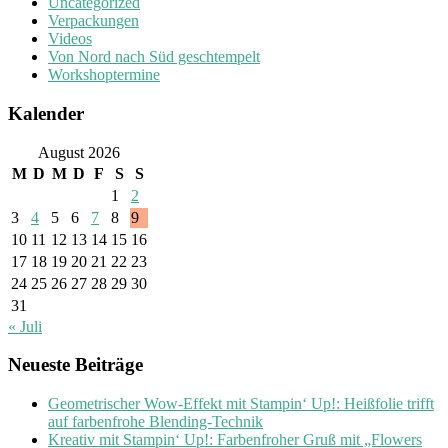
Uncategorized
Verpackungen
Videos
Von Nord nach Süd geschtempelt
Workshoptermine
Kalender
August 2026
M
D
M
D
F
S
S
1
2
3
4
5
6
7
8
9
10
11
12
13
14
15
16
17
18
19
20
21
22
23
24
25
26
27
28
29
30
31
« Juli
Neueste Beiträge
Geometrischer Wow-Effekt mit Stampin‘ Up!: Heißfolie trifft
auf farbenfrohe Blending-Technik
Kreativ mit Stampin‘ Up!: Farbenfroher Gruß mit „Flowers