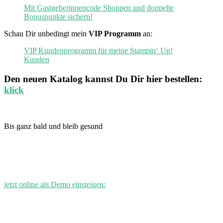
Mit Gastgeberinnencode Shoppen und doppelte
Bonuspunkte sichern!
Schau Dir unbedingt mein
VIP Programm
an:
VIP Kundenprogramm für meine Stampin‘ Up!
Kunden
Den neuen
Katalog
kannst Du Dir hier bestellen:
klick
Bis ganz bald und bleib gesund
jetzt online als Demo einsteigen: