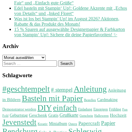
Fair“ und „Einfach gute Grüße“
Edel basteln mit Stampin‘ Up!: Goldene Akzente mit „Echos
von Details“ und „Inked Floret“
Was ist los bei Stampin’ Up! im August 2026? Aktionen,
Rabatte & das Produkt des Monats!
15 % Sparen auf ausgewählte Designerpapier & Farbkarton
von Stampin‘ Up!: Sichere dir deine Papierfavoriten! ✨
Archiv
Archiv
Search
for:
Schlagworte
#geschtempelt
Anleitung
# stempel
Anleitung
Basteln mit Papier
in Bildern
Cardmaking
Bestellen
DIY
einfach
Demonstrator werden
Einladung
Einsteigen
Frühling
Fun
Grußkarte
Geburtstag
Geschenk
Gratis
Hochzeit
Fold
Gutschein
Halloween
Jevenstedt
Papier
Papercraft
Minialbum
Kreativ
Ostern
Rendsburg
Schleswig-