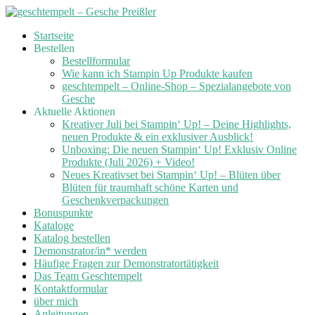
Skip
Startseite
to
Bestellen
content
Bestellformular
Wie kann ich Stampin Up Produkte kaufen
geschtempelt – Online-Shop – Spezialangebote von
Gesche
Aktuelle Aktionen
Kreativer Juli bei Stampin‘ Up! – Deine Highlights,
neuen Produkte & ein exklusiver Ausblick!
Unboxing: Die neuen Stampin‘ Up! Exklusiv Online
Produkte (Juli 2026) + Video!
Neues Kreativset bei Stampin‘ Up! – Blüten über
Blüten für traumhaft schöne Karten und
Geschenkverpackungen
Bonuspunkte
Kataloge
Katalog bestellen
Demonstrator/in* werden
Häufige Fragen zur Demonstratortätigkeit
Das Team Geschtempelt
Kontaktformular
über mich
Anleitungen