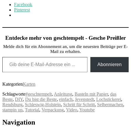
Facebook
Pinterest
Entdecke mehr von geschtempelt - Gesche Preißler
Melde dich für ein Abonnement an, um die neuesten Beiträge per E-
Mail zu erhalten.
Gib deine E-Mail-Adresse ein ...
Abonnieren
Kategorien
Karten
Schlagworte
#geschtempelt
,
Anleitung
,
Basteln mit Papier
,
das
Beste
,
DIY
,
Du bist die Beste
,
einfach
,
Jevenstedt
,
Lochstickerei
,
Rendsburg
,
Schleswig-Holstein
,
Schritt für Schritt
,
Selbermachen
,
stampin up
,
Tutorial
,
Verpackung
,
Video
,
Youtube
Post
Navigation
navigation