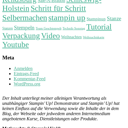
Sale-A-Bration
Holstein
Schritt für Schritt
stampin up
Selbermachen
Stanze
Stampinup
Tutorial
Stempeln
Stanzen
Technik-Sonntag
Team Geschtempelt
Verpackung
Video
Weihnachten
Weihnachtskarte
Youtube
Meta
Anmelden
Eintrags-Feed
Kommentar-Feed
WordPress.org
Der Inhalt unterliegt meiner alleinigen Verantwortung als
unabhängiger Stampin’ Up! Demonstrator und Stampin’ Up! hat
keinen Einfluss auf die Verwendung sowie die Inhalte der in dem
Blog, der Webseite oder jedwedem anderen Internetmedium
angebotenen Kurse, Dienstleistungen oder Produkte
.