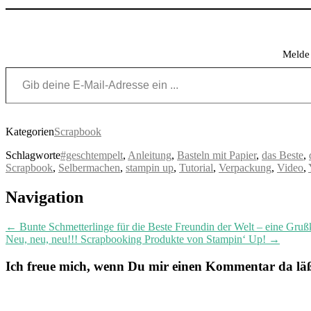
Melde 
Gib deine E-Mail-Adresse ein ...
Kategorien
Scrapbook
Schlagworte
#geschtempelt
,
Anleitung
,
Basteln mit Papier
,
das Beste
,
Scrapbook
,
Selbermachen
,
stampin up
,
Tutorial
,
Verpackung
,
Video
,
Post
Navigation
navigation
←
Bunte Schmetterlinge für die Beste Freundin der Welt – eine Gru
Neu, neu, neu!!! Scrapbooking Produkte von Stampin‘ Up!
→
Ich freue mich, wenn Du mir einen Kommentar da läßt