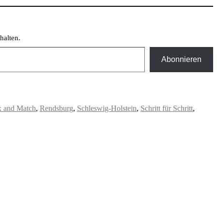
halten.
Abonnieren
 and Match
,
Rendsburg
,
Schleswig-Holstein
,
Schritt für Schritt
,