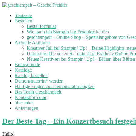
Skip
Startseite
to
Bestellen
content
Bestellformular
Wie kann ich Stampin Up Produkte kaufen
geschtempelt – Online-Shop – Spezialangebote von Ges
Aktuelle Aktionen
Kreativer Juli bei Stampin‘ Up! – Deine Highlights, neu
Unboxing: Die neuen Stampin‘ Up! Exklusiv Online Prod
Neues Kreativset bei Stampin‘ Up! – Blüten über Blüte
Bonuspunkte
Kataloge
Katalog bestellen
Demonstrator/in* werden
Häufige Fragen zur Demonstratortätigkeit
Das Team Geschtempelt
Kontaktformular
über mich
Anleitungen
Der Beste Tag – Ein Konzertbesuch festge
Hallo!