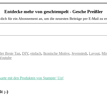
Entdecke mehr von geschtempelt - Gesche Preißler
dich für ein Abonnement an, um die neuesten Beiträge per E-Mail zu er
der Beste Tag
,
DIY
,
einfach
,
Ikonische Motive
,
Jevenstedt
,
Layout
,
Mix
Youtube
ßkarte mit den Produkten von Stampin‘ Up!
 ;-)