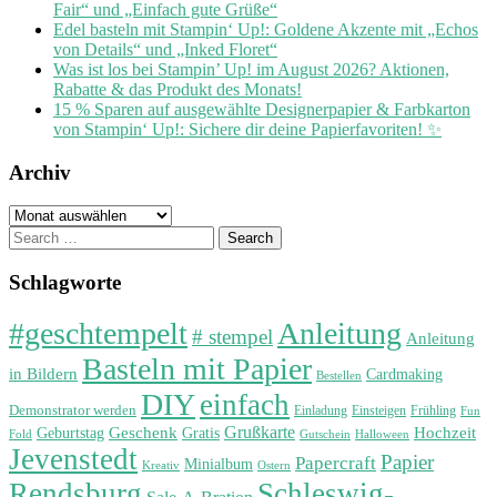
Fair“ und „Einfach gute Grüße“
Edel basteln mit Stampin‘ Up!: Goldene Akzente mit „Echos
von Details“ und „Inked Floret“
Was ist los bei Stampin’ Up! im August 2026? Aktionen,
Rabatte & das Produkt des Monats!
15 % Sparen auf ausgewählte Designerpapier & Farbkarton
von Stampin‘ Up!: Sichere dir deine Papierfavoriten! ✨
Archiv
Archiv
Search
for:
Schlagworte
#geschtempelt
Anleitung
# stempel
Anleitung
Basteln mit Papier
in Bildern
Cardmaking
Bestellen
DIY
einfach
Demonstrator werden
Einladung
Einsteigen
Frühling
Fun
Grußkarte
Geburtstag
Geschenk
Gratis
Hochzeit
Fold
Gutschein
Halloween
Jevenstedt
Papier
Papercraft
Minialbum
Kreativ
Ostern
Rendsburg
Schleswig-