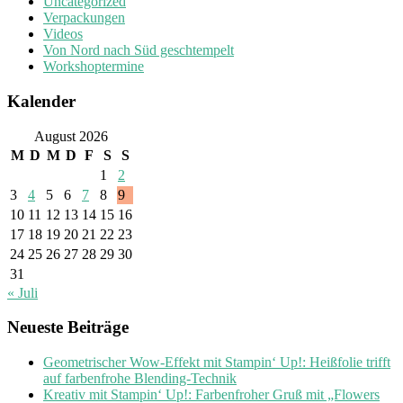
Uncategorized
Verpackungen
Videos
Von Nord nach Süd geschtempelt
Workshoptermine
Kalender
August 2026
M
D
M
D
F
S
S
1
2
3
4
5
6
7
8
9
10
11
12
13
14
15
16
17
18
19
20
21
22
23
24
25
26
27
28
29
30
31
« Juli
Neueste Beiträge
Geometrischer Wow-Effekt mit Stampin‘ Up!: Heißfolie trifft
auf farbenfrohe Blending-Technik
Kreativ mit Stampin‘ Up!: Farbenfroher Gruß mit „Flowers