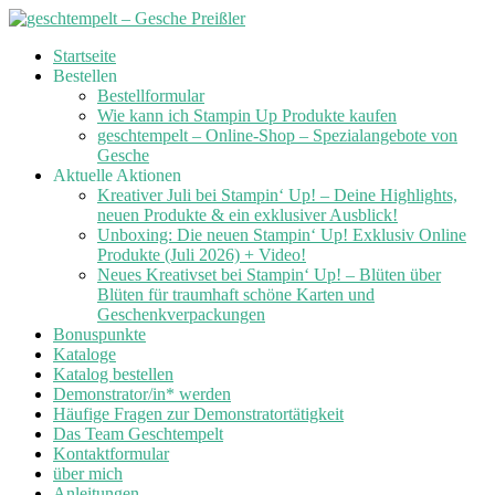
Skip
Startseite
to
Bestellen
content
Bestellformular
Wie kann ich Stampin Up Produkte kaufen
geschtempelt – Online-Shop – Spezialangebote von
Gesche
Aktuelle Aktionen
Kreativer Juli bei Stampin‘ Up! – Deine Highlights,
neuen Produkte & ein exklusiver Ausblick!
Unboxing: Die neuen Stampin‘ Up! Exklusiv Online
Produkte (Juli 2026) + Video!
Neues Kreativset bei Stampin‘ Up! – Blüten über
Blüten für traumhaft schöne Karten und
Geschenkverpackungen
Bonuspunkte
Kataloge
Katalog bestellen
Demonstrator/in* werden
Häufige Fragen zur Demonstratortätigkeit
Das Team Geschtempelt
Kontaktformular
über mich
Anleitungen