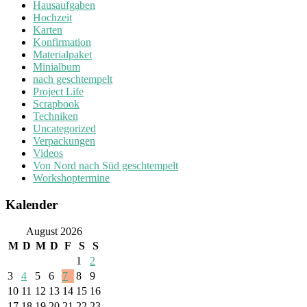
Hausaufgaben
Hochzeit
Karten
Konfirmation
Materialpaket
Minialbum
nach geschtempelt
Project Life
Scrapbook
Techniken
Uncategorized
Verpackungen
Videos
Von Nord nach Süd geschtempelt
Workshoptermine
Kalender
August 2026
M
D
M
D
F
S
S
1
2
3
4
5
6
7
8
9
10
11
12
13
14
15
16
17
18
19
20
21
22
23