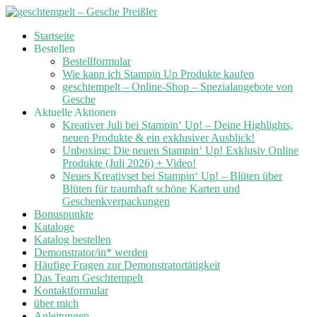
Skip
Startseite
to
Bestellen
content
Bestellformular
Wie kann ich Stampin Up Produkte kaufen
geschtempelt – Online-Shop – Spezialangebote von
Gesche
Aktuelle Aktionen
Kreativer Juli bei Stampin‘ Up! – Deine Highlights,
neuen Produkte & ein exklusiver Ausblick!
Unboxing: Die neuen Stampin‘ Up! Exklusiv Online
Produkte (Juli 2026) + Video!
Neues Kreativset bei Stampin‘ Up! – Blüten über
Blüten für traumhaft schöne Karten und
Geschenkverpackungen
Bonuspunkte
Kataloge
Katalog bestellen
Demonstrator/in* werden
Häufige Fragen zur Demonstratortätigkeit
Das Team Geschtempelt
Kontaktformular
über mich
Anleitungen