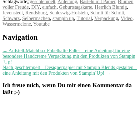
Schlagworte
#geschtempelt
,
Anleitung
,
Basteln mit Papier
,
Blumen
voller Freude
,
DIY
,
einfach
,
Geburtstagskarte
,
Herrlich Blumig
,
Jevenstedt
,
Rendsburg
,
Schleswig-Holstein
,
Schritt für Schritt
,
Schwarz
,
Selbermachen
,
stampin up
,
Tutorial
,
Verpackung
,
Video
,
Wassermelone
,
Youtube
Post
Navigation
navigation
←
Aufstell-Matchbox Fabelhafte Falter – eine Anleitung für eine
besondere Handcreme Verpackung mit den Produkten von Stampin
´Up!
Nach geschtempelt – Designerpapier mit Stampin Blends gestalten –
eine Anleitung mit den Produkten von Stampin´Up!
→
Ich freue mich, wenn Du mir einen Kommentar da
läßt ;-)