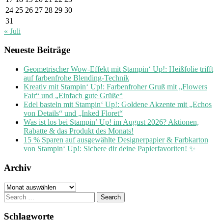
24
25
26
27
28
29
30
31
« Juli
Neueste Beiträge
Geometrischer Wow-Effekt mit Stampin‘ Up!: Heißfolie trifft
auf farbenfrohe Blending-Technik
Kreativ mit Stampin‘ Up!: Farbenfroher Gruß mit „Flowers
Fair“ und „Einfach gute Grüße“
Edel basteln mit Stampin‘ Up!: Goldene Akzente mit „Echos
von Details“ und „Inked Floret“
Was ist los bei Stampin’ Up! im August 2026? Aktionen,
Rabatte & das Produkt des Monats!
15 % Sparen auf ausgewählte Designerpapier & Farbkarton
von Stampin‘ Up!: Sichere dir deine Papierfavoriten! ✨
Archiv
Archiv
Search
for:
Schlagworte