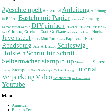
#geschtempelt
Anleitung
# stempel
Anleitung
Basteln mit Papier
in Bildern
Cardmaking
Bestellen
DIY
einfach
Demonstrator werden
Einladung
Einsteigen
Frühling
Fun
Grußkarte
Geburtstag
Geschenk
Gratis
Hochzeit
Fold
Gutschein
Halloween
Jevenstedt
Papier
Papercraft
Minialbum
Kreativ
Ostern
Rendsburg
Schleswig-
Sale-A-Bration
Holstein
Schritt für Schritt
stampin up
Selbermachen
Stanze
Stampinup
Tutorial
Stempeln
Stanzen
Technik-Sonntag
Team Geschtempelt
Verpackung
Video
Weihnachten
Weihnachtskarte
Youtube
Meta
Anmelden
Eintrags-Feed