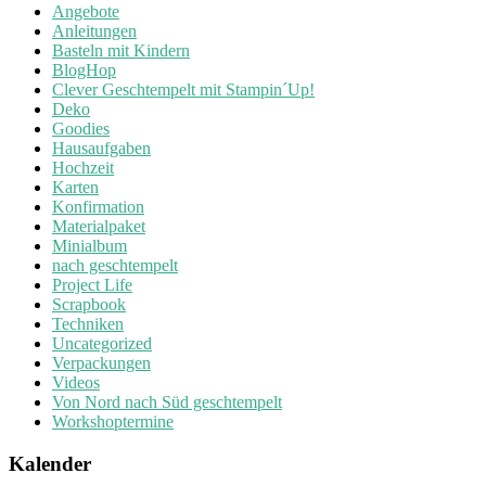
Angebote
Anleitungen
Basteln mit Kindern
BlogHop
Clever Geschtempelt mit Stampin´Up!
Deko
Goodies
Hausaufgaben
Hochzeit
Karten
Konfirmation
Materialpaket
Minialbum
nach geschtempelt
Project Life
Scrapbook
Techniken
Uncategorized
Verpackungen
Videos
Von Nord nach Süd geschtempelt
Workshoptermine
Kalender