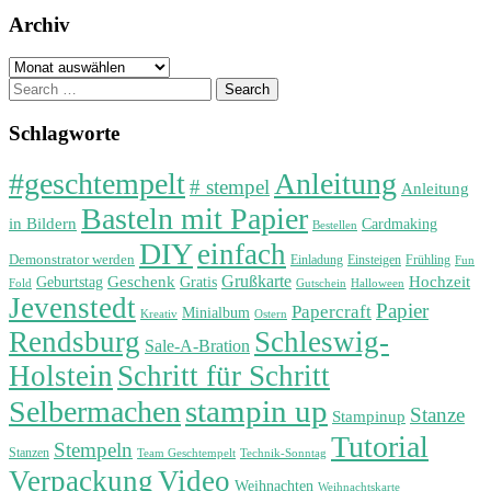
Archiv
Archiv
Search
for:
Schlagworte
#geschtempelt
Anleitung
# stempel
Anleitung
Basteln mit Papier
in Bildern
Cardmaking
Bestellen
DIY
einfach
Demonstrator werden
Einladung
Einsteigen
Frühling
Fun
Grußkarte
Geburtstag
Geschenk
Gratis
Hochzeit
Fold
Gutschein
Halloween
Jevenstedt
Papier
Papercraft
Minialbum
Kreativ
Ostern
Rendsburg
Schleswig-
Sale-A-Bration
Holstein
Schritt für Schritt
stampin up
Selbermachen
Stanze
Stampinup
Tutorial
Stempeln
Stanzen
Technik-Sonntag
Team Geschtempelt
Verpackung
Video
Weihnachten
Weihnachtskarte