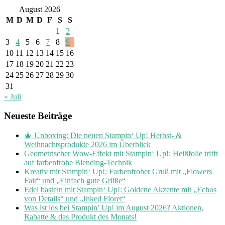
August 2026
M
D
M
D
F
S
S
1
2
3
4
5
6
7
8
9
10
11
12
13
14
15
16
17
18
19
20
21
22
23
24
25
26
27
28
29
30
31
« Juli
Neueste Beiträge
🎄 Unboxing: Die neuen Stampin‘ Up! Herbst- &
Weihnachtsprodukte 2026 im Überblick
Geometrischer Wow-Effekt mit Stampin‘ Up!: Heißfolie trifft
auf farbenfrohe Blending-Technik
Kreativ mit Stampin‘ Up!: Farbenfroher Gruß mit „Flowers
Fair“ und „Einfach gute Grüße“
Edel basteln mit Stampin‘ Up!: Goldene Akzente mit „Echos
von Details“ und „Inked Floret“
Was ist los bei Stampin’ Up! im August 2026? Aktionen,
Rabatte & das Produkt des Monats!