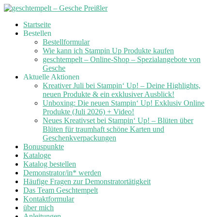
Skip
Startseite
to
Bestellen
content
Bestellformular
Wie kann ich Stampin Up Produkte kaufen
geschtempelt – Online-Shop – Spezialangebote von
Gesche
Aktuelle Aktionen
Kreativer Juli bei Stampin‘ Up! – Deine Highlights,
neuen Produkte & ein exklusiver Ausblick!
Unboxing: Die neuen Stampin‘ Up! Exklusiv Online
Produkte (Juli 2026) + Video!
Neues Kreativset bei Stampin‘ Up! – Blüten über
Blüten für traumhaft schöne Karten und
Geschenkverpackungen
Bonuspunkte
Kataloge
Katalog bestellen
Demonstrator/in* werden
Häufige Fragen zur Demonstratortätigkeit
Das Team Geschtempelt
Kontaktformular
über mich
Anleitungen