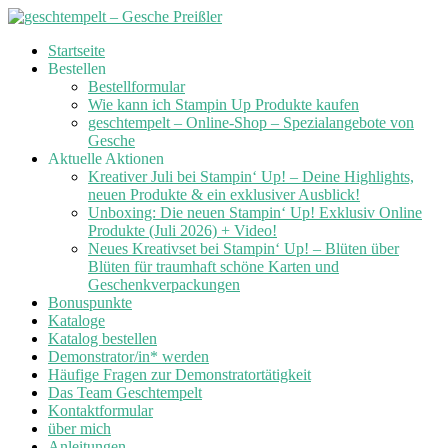
Skip
Startseite
to
Bestellen
content
Bestellformular
Wie kann ich Stampin Up Produkte kaufen
geschtempelt – Online-Shop – Spezialangebote von
Gesche
Aktuelle Aktionen
Kreativer Juli bei Stampin‘ Up! – Deine Highlights,
neuen Produkte & ein exklusiver Ausblick!
Unboxing: Die neuen Stampin‘ Up! Exklusiv Online
Produkte (Juli 2026) + Video!
Neues Kreativset bei Stampin‘ Up! – Blüten über
Blüten für traumhaft schöne Karten und
Geschenkverpackungen
Bonuspunkte
Kataloge
Katalog bestellen
Demonstrator/in* werden
Häufige Fragen zur Demonstratortätigkeit
Das Team Geschtempelt
Kontaktformular
über mich
Anleitungen