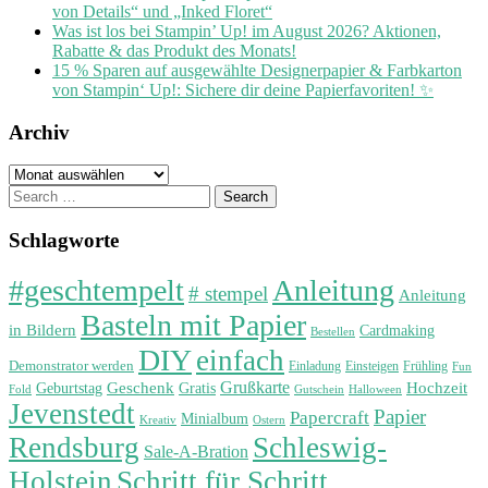
von Details“ und „Inked Floret“
Was ist los bei Stampin’ Up! im August 2026? Aktionen,
Rabatte & das Produkt des Monats!
15 % Sparen auf ausgewählte Designerpapier & Farbkarton
von Stampin‘ Up!: Sichere dir deine Papierfavoriten! ✨
Archiv
Archiv
Search
for:
Schlagworte
#geschtempelt
Anleitung
# stempel
Anleitung
Basteln mit Papier
in Bildern
Cardmaking
Bestellen
DIY
einfach
Demonstrator werden
Einladung
Einsteigen
Frühling
Fun
Grußkarte
Geburtstag
Geschenk
Gratis
Hochzeit
Fold
Gutschein
Halloween
Jevenstedt
Papier
Papercraft
Minialbum
Kreativ
Ostern
Rendsburg
Schleswig-
Sale-A-Bration
Holstein
Schritt für Schritt