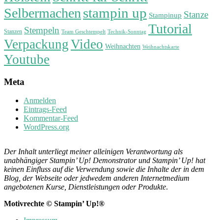
stampin up
Selbermachen
Stanze
Stampinup
Tutorial
Stempeln
Stanzen
Technik-Sonntag
Team Geschtempelt
Verpackung
Video
Weihnachten
Weihnachtskarte
Youtube
Meta
Anmelden
Eintrags-Feed
Kommentar-Feed
WordPress.org
Der Inhalt unterliegt meiner alleinigen Verantwortung als
unabhängiger Stampin’ Up! Demonstrator und Stampin’ Up! hat
keinen Einfluss auf die Verwendung sowie die Inhalte der in dem
Blog, der Webseite oder jedwedem anderen Internetmedium
angebotenen Kurse, Dienstleistungen oder Produkte
.
Motivrechte © Stampin’ Up!®