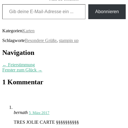
Gib deine E-Mail-Adresse ein ...
Abonnieren
Kategorien
Karten
Schlagworte
Besondere Grüße
,
stampin up
Post
Navigation
navigation
←
Feierstimmung
Fenster zum Glück
→
1 Kommentar
bernath
5. März 2017
TRES JOLIE CARTE §§§§§§§§§§