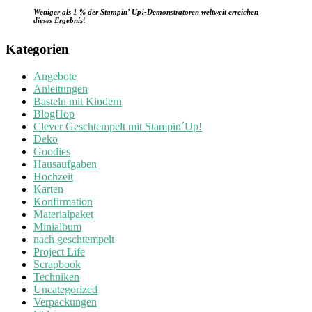
Weniger als 1 % der Stampin’ Up!-Demonstratoren weltweit erreichen
dieses Ergebnis
!
Kategorien
Angebote
Anleitungen
Basteln mit Kindern
BlogHop
Clever Geschtempelt mit Stampin´Up!
Deko
Goodies
Hausaufgaben
Hochzeit
Karten
Konfirmation
Materialpaket
Minialbum
nach geschtempelt
Project Life
Scrapbook
Techniken
Uncategorized
Verpackungen