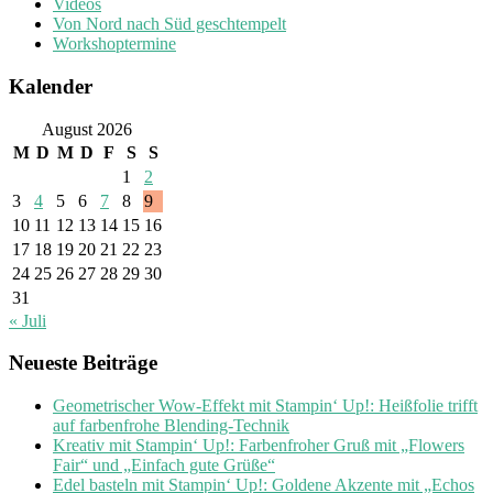
Videos
Von Nord nach Süd geschtempelt
Workshoptermine
Kalender
August 2026
M
D
M
D
F
S
S
1
2
3
4
5
6
7
8
9
10
11
12
13
14
15
16
17
18
19
20
21
22
23
24
25
26
27
28
29
30
31
« Juli
Neueste Beiträge
Geometrischer Wow-Effekt mit Stampin‘ Up!: Heißfolie trifft
auf farbenfrohe Blending-Technik
Kreativ mit Stampin‘ Up!: Farbenfroher Gruß mit „Flowers
Fair“ und „Einfach gute Grüße“
Edel basteln mit Stampin‘ Up!: Goldene Akzente mit „Echos