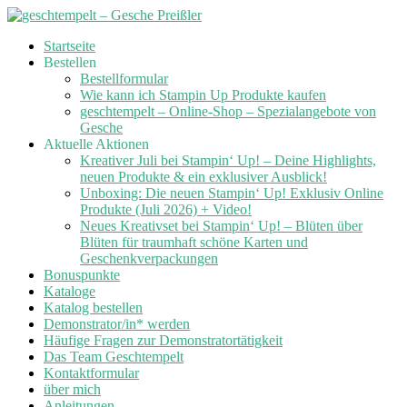
Skip
Startseite
to
Bestellen
content
Bestellformular
Wie kann ich Stampin Up Produkte kaufen
geschtempelt – Online-Shop – Spezialangebote von
Gesche
Aktuelle Aktionen
Kreativer Juli bei Stampin‘ Up! – Deine Highlights,
neuen Produkte & ein exklusiver Ausblick!
Unboxing: Die neuen Stampin‘ Up! Exklusiv Online
Produkte (Juli 2026) + Video!
Neues Kreativset bei Stampin‘ Up! – Blüten über
Blüten für traumhaft schöne Karten und
Geschenkverpackungen
Bonuspunkte
Kataloge
Katalog bestellen
Demonstrator/in* werden
Häufige Fragen zur Demonstratortätigkeit
Das Team Geschtempelt
Kontaktformular
über mich
Anleitungen