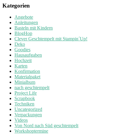
Kategorien
Angebote
Anleitungen
Basteln mit Kindern
BlogHop
Clever Geschtempelt mit Stampin´Up!
Deko
Goodies
Hausaufgaben
Hochzeit
Karten
Konfirmation
Materialpaket
Minialbum
nach geschtempelt
Project Life
Scrapbook
Techniken
Uncategorized
Verpackungen
Videos
Von Nord nach Süd geschtempelt
Workshoptermine