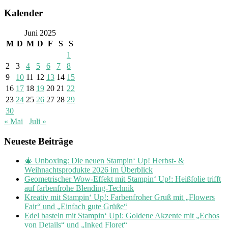
Kalender
Juni 2025
M
D
M
D
F
S
S
1
2
3
4
5
6
7
8
9
10
11
12
13
14
15
16
17
18
19
20
21
22
23
24
25
26
27
28
29
30
« Mai
Juli »
Neueste Beiträge
🎄 Unboxing: Die neuen Stampin‘ Up! Herbst- &
Weihnachtsprodukte 2026 im Überblick
Geometrischer Wow-Effekt mit Stampin‘ Up!: Heißfolie trifft
auf farbenfrohe Blending-Technik
Kreativ mit Stampin‘ Up!: Farbenfroher Gruß mit „Flowers
Fair“ und „Einfach gute Grüße“
Edel basteln mit Stampin‘ Up!: Goldene Akzente mit „Echos
von Details“ und „Inked Floret“