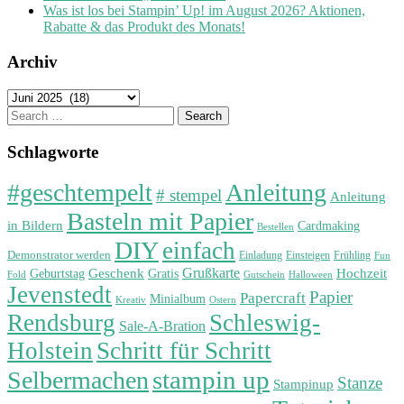
Was ist los bei Stampin’ Up! im August 2026? Aktionen,
Rabatte & das Produkt des Monats!
Archiv
Archiv
Search
for:
Schlagworte
#geschtempelt
Anleitung
# stempel
Anleitung
Basteln mit Papier
in Bildern
Cardmaking
Bestellen
DIY
einfach
Demonstrator werden
Einladung
Einsteigen
Frühling
Fun
Grußkarte
Geburtstag
Geschenk
Gratis
Hochzeit
Fold
Gutschein
Halloween
Jevenstedt
Papier
Papercraft
Minialbum
Kreativ
Ostern
Rendsburg
Schleswig-
Sale-A-Bration
Holstein
Schritt für Schritt
stampin up
Selbermachen
Stanze
Stampinup