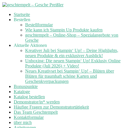
Skip
Startseite
to
Bestellen
content
Bestellformular
Wie kann ich Stampin Up Produkte kaufen
geschtempelt – Online-Shop – Spezialangebote von
Gesche
Aktuelle Aktionen
Kreativer Juli bei Stampin‘ Up! – Deine Highlights,
neuen Produkte & ein exklusiver Ausblick!
Unboxing: Die neuen Stampin‘ Up! Exklusiv Online
Produkte (Juli 2026) + Video!
Neues Kreativset bei Stampin‘ Up! – Blüten über
Blüten für traumhaft schöne Karten und
Geschenkverpackungen
Bonuspunkte
Kataloge
Katalog bestellen
Demonstrator/in* werden
Häufige Fragen zur Demonstratortätigkeit
Das Team Geschtempelt
Kontaktformular
über mich
Anleitungen