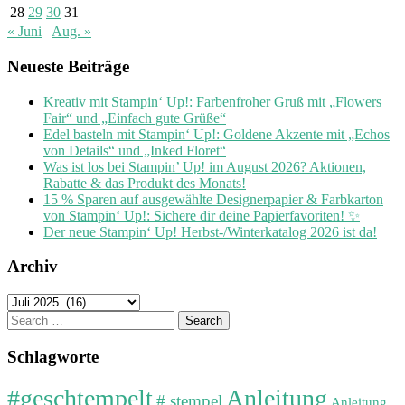
28
29
30
31
« Juni
Aug. »
Neueste Beiträge
Kreativ mit Stampin‘ Up!: Farbenfroher Gruß mit „Flowers
Fair“ und „Einfach gute Grüße“
Edel basteln mit Stampin‘ Up!: Goldene Akzente mit „Echos
von Details“ und „Inked Floret“
Was ist los bei Stampin’ Up! im August 2026? Aktionen,
Rabatte & das Produkt des Monats!
15 % Sparen auf ausgewählte Designerpapier & Farbkarton
von Stampin‘ Up!: Sichere dir deine Papierfavoriten! ✨
Der neue Stampin‘ Up! Herbst-/Winterkatalog 2026 ist da!
Archiv
Archiv
Search
for:
Schlagworte
#geschtempelt
Anleitung
# stempel
Anleitung