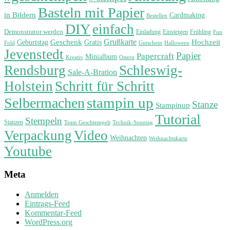
Basteln mit Papier
in Bildern
Cardmaking
Bestellen
DIY
einfach
Demonstrator werden
Einladung
Einsteigen
Frühling
Fun
Grußkarte
Geburtstag
Geschenk
Gratis
Hochzeit
Fold
Gutschein
Halloween
Jevenstedt
Papier
Papercraft
Minialbum
Kreativ
Ostern
Rendsburg
Schleswig-
Sale-A-Bration
Holstein
Schritt für Schritt
stampin up
Selbermachen
Stanze
Stampinup
Tutorial
Stempeln
Stanzen
Technik-Sonntag
Team Geschtempelt
Verpackung
Video
Weihnachten
Weihnachtskarte
Youtube
Meta
Anmelden
Eintrags-Feed
Kommentar-Feed
WordPress.org