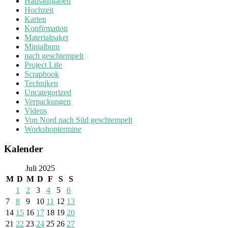
Hausaufgaben
Hochzeit
Karten
Konfirmation
Materialpaket
Minialbum
nach geschtempelt
Project Life
Scrapbook
Techniken
Uncategorized
Verpackungen
Videos
Von Nord nach Süd geschtempelt
Workshoptermine
Kalender
Juli 2025
M
D
M
D
F
S
S
1
2
3
4
5
6
7
8
9
10
11
12
13
14
15
16
17
18
19
20
21
22
23
24
25
26
27