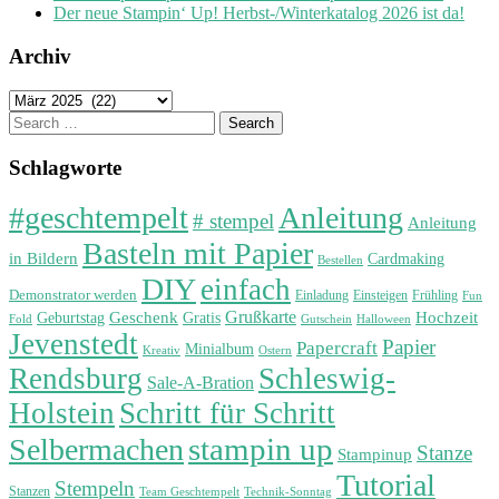
Der neue Stampin‘ Up! Herbst-/Winterkatalog 2026 ist da!
Archiv
Archiv
Search
for:
Schlagworte
#geschtempelt
Anleitung
# stempel
Anleitung
Basteln mit Papier
in Bildern
Cardmaking
Bestellen
DIY
einfach
Demonstrator werden
Einladung
Einsteigen
Frühling
Fun
Grußkarte
Geburtstag
Geschenk
Gratis
Hochzeit
Fold
Gutschein
Halloween
Jevenstedt
Papier
Papercraft
Minialbum
Kreativ
Ostern
Rendsburg
Schleswig-
Sale-A-Bration
Holstein
Schritt für Schritt
stampin up
Selbermachen
Stanze
Stampinup
Tutorial
Stempeln
Stanzen
Technik-Sonntag
Team Geschtempelt