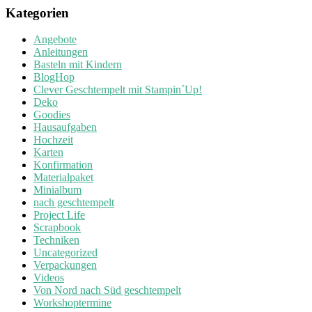
Kategorien
Angebote
Anleitungen
Basteln mit Kindern
BlogHop
Clever Geschtempelt mit Stampin´Up!
Deko
Goodies
Hausaufgaben
Hochzeit
Karten
Konfirmation
Materialpaket
Minialbum
nach geschtempelt
Project Life
Scrapbook
Techniken
Uncategorized
Verpackungen
Videos
Von Nord nach Süd geschtempelt
Workshoptermine