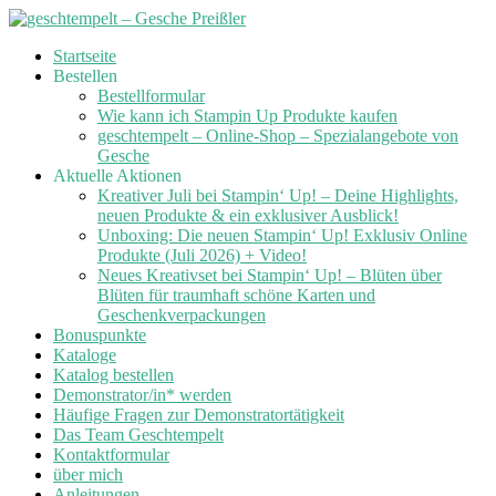
Skip
Startseite
to
Bestellen
content
Bestellformular
Wie kann ich Stampin Up Produkte kaufen
geschtempelt – Online-Shop – Spezialangebote von
Gesche
Aktuelle Aktionen
Kreativer Juli bei Stampin‘ Up! – Deine Highlights,
neuen Produkte & ein exklusiver Ausblick!
Unboxing: Die neuen Stampin‘ Up! Exklusiv Online
Produkte (Juli 2026) + Video!
Neues Kreativset bei Stampin‘ Up! – Blüten über
Blüten für traumhaft schöne Karten und
Geschenkverpackungen
Bonuspunkte
Kataloge
Katalog bestellen
Demonstrator/in* werden
Häufige Fragen zur Demonstratortätigkeit
Das Team Geschtempelt
Kontaktformular
über mich
Anleitungen