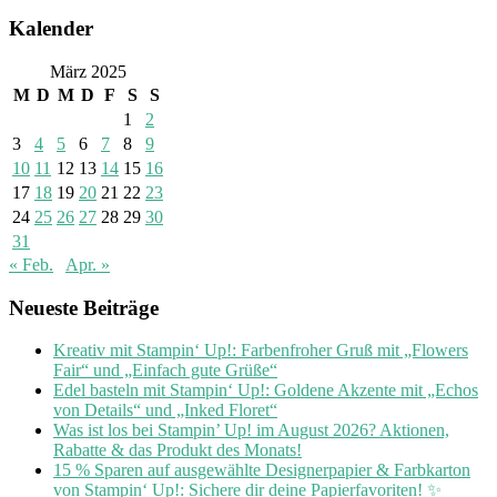
Kalender
März 2025
M
D
M
D
F
S
S
1
2
3
4
5
6
7
8
9
10
11
12
13
14
15
16
17
18
19
20
21
22
23
24
25
26
27
28
29
30
31
« Feb.
Apr. »
Neueste Beiträge
Kreativ mit Stampin‘ Up!: Farbenfroher Gruß mit „Flowers
Fair“ und „Einfach gute Grüße“
Edel basteln mit Stampin‘ Up!: Goldene Akzente mit „Echos
von Details“ und „Inked Floret“
Was ist los bei Stampin’ Up! im August 2026? Aktionen,
Rabatte & das Produkt des Monats!
15 % Sparen auf ausgewählte Designerpapier & Farbkarton
von Stampin‘ Up!: Sichere dir deine Papierfavoriten! ✨