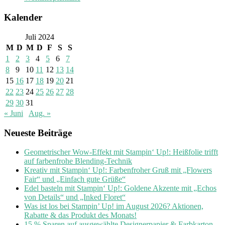
Kalender
Juli 2024
M
D
M
D
F
S
S
1
2
3
4
5
6
7
8
9
10
11
12
13
14
15
16
17
18
19
20
21
22
23
24
25
26
27
28
29
30
31
« Juni
Aug. »
Neueste Beiträge
Geometrischer Wow-Effekt mit Stampin‘ Up!: Heißfolie trifft
auf farbenfrohe Blending-Technik
Kreativ mit Stampin‘ Up!: Farbenfroher Gruß mit „Flowers
Fair“ und „Einfach gute Grüße“
Edel basteln mit Stampin‘ Up!: Goldene Akzente mit „Echos
von Details“ und „Inked Floret“
Was ist los bei Stampin’ Up! im August 2026? Aktionen,
Rabatte & das Produkt des Monats!
15 % Sparen auf ausgewählte Designerpapier & Farbkarton