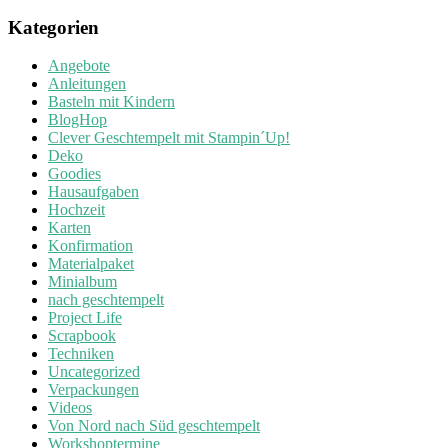
Kategorien
Angebote
Anleitungen
Basteln mit Kindern
BlogHop
Clever Geschtempelt mit Stampin´Up!
Deko
Goodies
Hausaufgaben
Hochzeit
Karten
Konfirmation
Materialpaket
Minialbum
nach geschtempelt
Project Life
Scrapbook
Techniken
Uncategorized
Verpackungen
Videos
Von Nord nach Süd geschtempelt
Workshoptermine