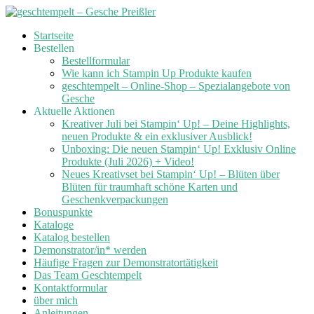
Skip
Startseite
to
Bestellen
content
Bestellformular
Wie kann ich Stampin Up Produkte kaufen
geschtempelt – Online-Shop – Spezialangebote von
Gesche
Aktuelle Aktionen
Kreativer Juli bei Stampin‘ Up! – Deine Highlights,
neuen Produkte & ein exklusiver Ausblick!
Unboxing: Die neuen Stampin‘ Up! Exklusiv Online
Produkte (Juli 2026) + Video!
Neues Kreativset bei Stampin‘ Up! – Blüten über
Blüten für traumhaft schöne Karten und
Geschenkverpackungen
Bonuspunkte
Kataloge
Katalog bestellen
Demonstrator/in* werden
Häufige Fragen zur Demonstratortätigkeit
Das Team Geschtempelt
Kontaktformular
über mich
Anleitungen