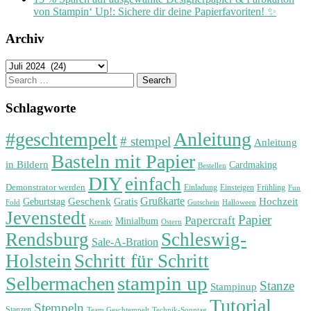
von Stampin‘ Up!: Sichere dir deine Papierfavoriten! ✨
Archiv
Archiv
Search
for:
Schlagworte
#geschtempelt
Anleitung
# stempel
Anleitung
Basteln mit Papier
in Bildern
Cardmaking
Bestellen
DIY
einfach
Demonstrator werden
Einladung
Einsteigen
Frühling
Fun
Grußkarte
Geburtstag
Geschenk
Gratis
Hochzeit
Fold
Gutschein
Halloween
Jevenstedt
Papier
Papercraft
Minialbum
Kreativ
Ostern
Rendsburg
Schleswig-
Sale-A-Bration
Holstein
Schritt für Schritt
stampin up
Selbermachen
Stanze
Stampinup
Tutorial
Stempeln
Stanzen
Technik-Sonntag
Team Geschtempelt