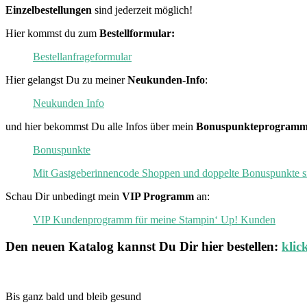
Einzelbestellungen
sind jederzeit möglich!
Hier kommst du zum
Bestellformular:
Bestellanfrageformular
Hier gelangst Du zu meiner
Neukunden-Info
:
Neukunden Info
und hier bekommst Du alle Infos über mein
Bonuspunkteprogramm
Bonuspunkte
Mit Gastgeberinnencode Shoppen und doppelte Bonuspunkte s
Schau Dir unbedingt mein
VIP Programm
an:
VIP Kundenprogramm für meine Stampin‘ Up! Kunden
Den neuen
Katalog
kannst Du Dir hier bestellen:
klic
Bis ganz bald und bleib gesund