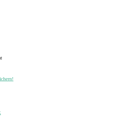
:
ichern!
k