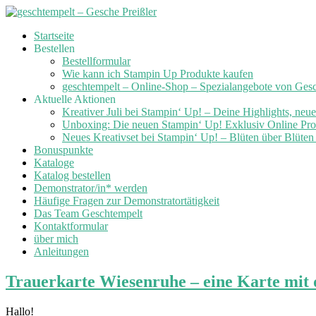
Skip
Startseite
to
Bestellen
content
Bestellformular
Wie kann ich Stampin Up Produkte kaufen
geschtempelt – Online-Shop – Spezialangebote von Ges
Aktuelle Aktionen
Kreativer Juli bei Stampin‘ Up! – Deine Highlights, neu
Unboxing: Die neuen Stampin‘ Up! Exklusiv Online Prod
Neues Kreativset bei Stampin‘ Up! – Blüten über Blüte
Bonuspunkte
Kataloge
Katalog bestellen
Demonstrator/in* werden
Häufige Fragen zur Demonstratortätigkeit
Das Team Geschtempelt
Kontaktformular
über mich
Anleitungen
Trauerkarte Wiesenruhe – eine Karte mit
Hallo!