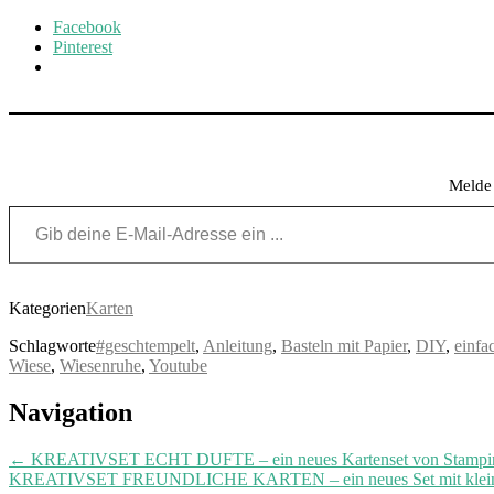
Facebook
Pinterest
Melde 
Gib deine E-Mail-Adresse ein ...
Kategorien
Karten
Schlagworte
#geschtempelt
,
Anleitung
,
Basteln mit Papier
,
DIY
,
einfa
Wiese
,
Wiesenruhe
,
Youtube
Post
Navigation
navigation
←
KREATIVSET ECHT DUFTE – ein neues Kartenset von Stampi
KREATIVSET FREUNDLICHE KARTEN – ein neues Set mit kleinen 