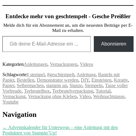
Entdecke mehr von geschtempelt - Gesche Preißler
Melde dich für ein Abonnement an, um die neuesten Beiträge per E-
Mail zu erhalten.
Gib deine E-Mail-Adresse ein ...
Abonnieren
Kategorien
Anleitungen
,
Verpackungen
,
Videos
Schlagworte
# stempel
,
#geschtempelt
,
Anleitung
,
Basteln mit
Papier
,
Bestellen
,
Demonstrator werden
,
DIY
,
Einsteigen
,
Kreativ
,
Papier
,
Selbermachen
,
stampin up
,
Stanze
,
Stempeln
,
Tasse voller
Vorfreude
,
Teebeutelbox
,
Teebeutelverpackung
,
Tutorial
,
Verpackung
,
Verpackung ohne Kleben
,
Video
,
Weihnachtstasse
,
Youtube
Post
Navigation
navigation
←
Adventskalender für Unterwegs – eine Anleitung mit den
Produkten von Stampin´Up!