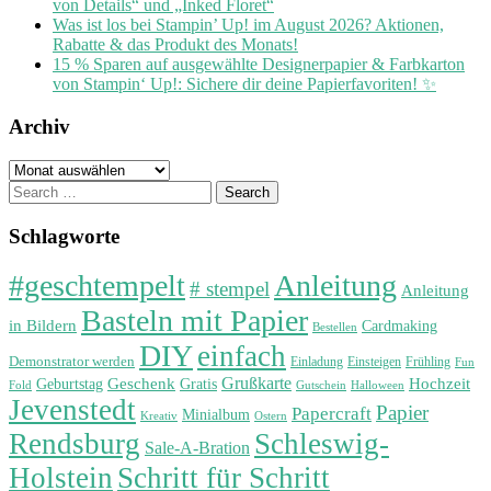
von Details“ und „Inked Floret“
Was ist los bei Stampin’ Up! im August 2026? Aktionen,
Rabatte & das Produkt des Monats!
15 % Sparen auf ausgewählte Designerpapier & Farbkarton
von Stampin‘ Up!: Sichere dir deine Papierfavoriten! ✨
Archiv
Archiv
Search
for:
Schlagworte
#geschtempelt
Anleitung
# stempel
Anleitung
Basteln mit Papier
in Bildern
Cardmaking
Bestellen
DIY
einfach
Demonstrator werden
Einladung
Einsteigen
Frühling
Fun
Grußkarte
Geburtstag
Geschenk
Gratis
Hochzeit
Fold
Gutschein
Halloween
Jevenstedt
Papier
Papercraft
Minialbum
Kreativ
Ostern
Rendsburg
Schleswig-
Sale-A-Bration
Holstein
Schritt für Schritt