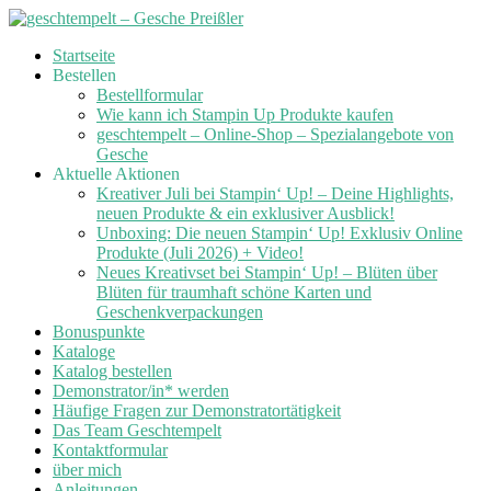
Skip
Startseite
to
Bestellen
content
Bestellformular
Wie kann ich Stampin Up Produkte kaufen
geschtempelt – Online-Shop – Spezialangebote von
Gesche
Aktuelle Aktionen
Kreativer Juli bei Stampin‘ Up! – Deine Highlights,
neuen Produkte & ein exklusiver Ausblick!
Unboxing: Die neuen Stampin‘ Up! Exklusiv Online
Produkte (Juli 2026) + Video!
Neues Kreativset bei Stampin‘ Up! – Blüten über
Blüten für traumhaft schöne Karten und
Geschenkverpackungen
Bonuspunkte
Kataloge
Katalog bestellen
Demonstrator/in* werden
Häufige Fragen zur Demonstratortätigkeit
Das Team Geschtempelt
Kontaktformular
über mich
Anleitungen