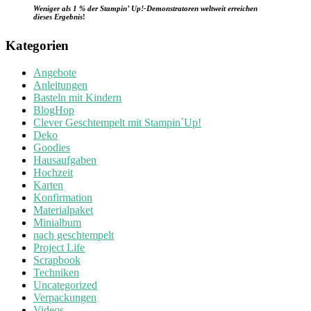
Weniger als 1 % der Stampin’ Up!-Demonstratoren weltweit erreichen
dieses Ergebnis
!
Kategorien
Angebote
Anleitungen
Basteln mit Kindern
BlogHop
Clever Geschtempelt mit Stampin´Up!
Deko
Goodies
Hausaufgaben
Hochzeit
Karten
Konfirmation
Materialpaket
Minialbum
nach geschtempelt
Project Life
Scrapbook
Techniken
Uncategorized
Verpackungen
Videos