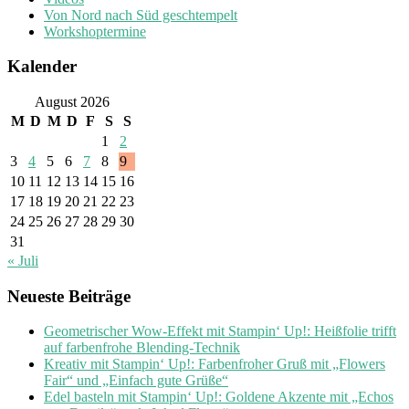
Von Nord nach Süd geschtempelt
Workshoptermine
Kalender
August 2026
M
D
M
D
F
S
S
1
2
3
4
5
6
7
8
9
10
11
12
13
14
15
16
17
18
19
20
21
22
23
24
25
26
27
28
29
30
31
« Juli
Neueste Beiträge
Geometrischer Wow-Effekt mit Stampin‘ Up!: Heißfolie trifft
auf farbenfrohe Blending-Technik
Kreativ mit Stampin‘ Up!: Farbenfroher Gruß mit „Flowers
Fair“ und „Einfach gute Grüße“
Edel basteln mit Stampin‘ Up!: Goldene Akzente mit „Echos