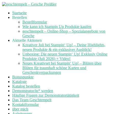
Skip
Startseite
to
Bestellen
content
Bestellformular
Wie kann ich Stampin Up Produkte kaufen
geschtempelt – Online-Shop – Spezialangebote von
Gesche
Aktuelle Aktionen
Kreativer Juli bei Stampin‘ Up! – Deine Highlights,
neuen Produkte & ein exklusiver Ausblick!
Unboxing: Die neuen Stampin‘ Up! Exklusiv Online
Produkte (Juli 2026) + Video!
Neues Kreativset bei Stampin‘ Up! – Blüten über
Blüten für traumhaft schöne Karten und
Geschenkverpackungen
Bonuspunkte
Kataloge
Katalog bestellen
Demonstrator/in* werden
Häufige Fragen zur Demonstratortätigkeit
Das Team Geschtempelt
Kontaktformular
über mich
Anleitungen