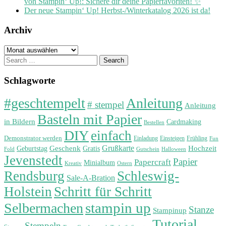
von Stampin‘ Up!: Sichere dir deine Papierfavoriten! ✨
Der neue Stampin‘ Up! Herbst-/Winterkatalog 2026 ist da!
Archiv
Archiv
Search
for:
Schlagworte
#geschtempelt
Anleitung
# stempel
Anleitung
Basteln mit Papier
in Bildern
Cardmaking
Bestellen
DIY
einfach
Demonstrator werden
Einladung
Einsteigen
Frühling
Fun
Grußkarte
Geburtstag
Geschenk
Gratis
Hochzeit
Fold
Gutschein
Halloween
Jevenstedt
Papier
Papercraft
Minialbum
Kreativ
Ostern
Rendsburg
Schleswig-
Sale-A-Bration
Holstein
Schritt für Schritt
stampin up
Selbermachen
Stanze
Stampinup
Tutorial
Stempeln