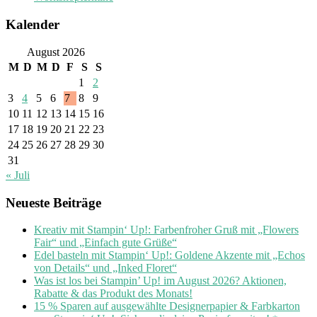
Kalender
August 2026
M
D
M
D
F
S
S
1
2
3
4
5
6
7
8
9
10
11
12
13
14
15
16
17
18
19
20
21
22
23
24
25
26
27
28
29
30
31
« Juli
Neueste Beiträge
Kreativ mit Stampin‘ Up!: Farbenfroher Gruß mit „Flowers
Fair“ und „Einfach gute Grüße“
Edel basteln mit Stampin‘ Up!: Goldene Akzente mit „Echos
von Details“ und „Inked Floret“
Was ist los bei Stampin’ Up! im August 2026? Aktionen,
Rabatte & das Produkt des Monats!
15 % Sparen auf ausgewählte Designerpapier & Farbkarton