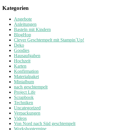
Kategorien
Angebote
Anleitungen
Basteln mit Kindern
BlogHop
Clever Geschtempelt mit Stampin´Up!
Deko
Goodies
Hausaufgaben
Hochzeit
Karten
Konfirmation
Materialpaket
Minialbum
nach geschtempelt
Project Life
Scrapbook
Techniken
Uncategorized
Verpackungen
Videos
Von Nord nach Süd geschtempelt
Workshoptermine