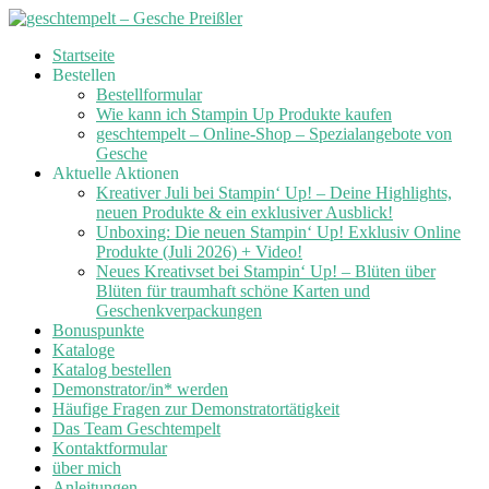
Skip
Startseite
to
Bestellen
content
Bestellformular
Wie kann ich Stampin Up Produkte kaufen
geschtempelt – Online-Shop – Spezialangebote von
Gesche
Aktuelle Aktionen
Kreativer Juli bei Stampin‘ Up! – Deine Highlights,
neuen Produkte & ein exklusiver Ausblick!
Unboxing: Die neuen Stampin‘ Up! Exklusiv Online
Produkte (Juli 2026) + Video!
Neues Kreativset bei Stampin‘ Up! – Blüten über
Blüten für traumhaft schöne Karten und
Geschenkverpackungen
Bonuspunkte
Kataloge
Katalog bestellen
Demonstrator/in* werden
Häufige Fragen zur Demonstratortätigkeit
Das Team Geschtempelt
Kontaktformular
über mich
Anleitungen