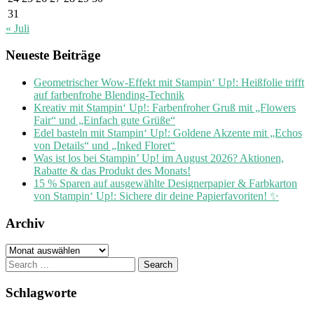
31
« Juli
Neueste Beiträge
Geometrischer Wow-Effekt mit Stampin‘ Up!: Heißfolie trifft
auf farbenfrohe Blending-Technik
Kreativ mit Stampin‘ Up!: Farbenfroher Gruß mit „Flowers
Fair“ und „Einfach gute Grüße“
Edel basteln mit Stampin‘ Up!: Goldene Akzente mit „Echos
von Details“ und „Inked Floret“
Was ist los bei Stampin’ Up! im August 2026? Aktionen,
Rabatte & das Produkt des Monats!
15 % Sparen auf ausgewählte Designerpapier & Farbkarton
von Stampin‘ Up!: Sichere dir deine Papierfavoriten! ✨
Archiv
Archiv
Search
for:
Schlagworte