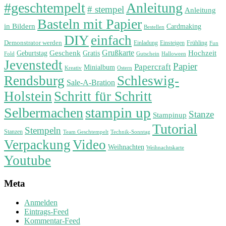
#geschtempelt
Anleitung
# stempel
Anleitung
Basteln mit Papier
in Bildern
Cardmaking
Bestellen
DIY
einfach
Demonstrator werden
Einladung
Einsteigen
Frühling
Fun
Grußkarte
Geburtstag
Geschenk
Gratis
Hochzeit
Fold
Gutschein
Halloween
Jevenstedt
Papier
Papercraft
Minialbum
Kreativ
Ostern
Rendsburg
Schleswig-
Sale-A-Bration
Holstein
Schritt für Schritt
stampin up
Selbermachen
Stanze
Stampinup
Tutorial
Stempeln
Stanzen
Technik-Sonntag
Team Geschtempelt
Verpackung
Video
Weihnachten
Weihnachtskarte
Youtube
Meta
Anmelden
Eintrags-Feed
Kommentar-Feed