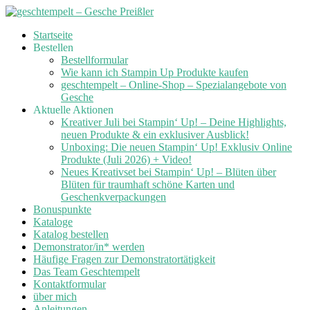
Skip
Startseite
to
Bestellen
content
Bestellformular
Wie kann ich Stampin Up Produkte kaufen
geschtempelt – Online-Shop – Spezialangebote von
Gesche
Aktuelle Aktionen
Kreativer Juli bei Stampin‘ Up! – Deine Highlights,
neuen Produkte & ein exklusiver Ausblick!
Unboxing: Die neuen Stampin‘ Up! Exklusiv Online
Produkte (Juli 2026) + Video!
Neues Kreativset bei Stampin‘ Up! – Blüten über
Blüten für traumhaft schöne Karten und
Geschenkverpackungen
Bonuspunkte
Kataloge
Katalog bestellen
Demonstrator/in* werden
Häufige Fragen zur Demonstratortätigkeit
Das Team Geschtempelt
Kontaktformular
über mich
Anleitungen