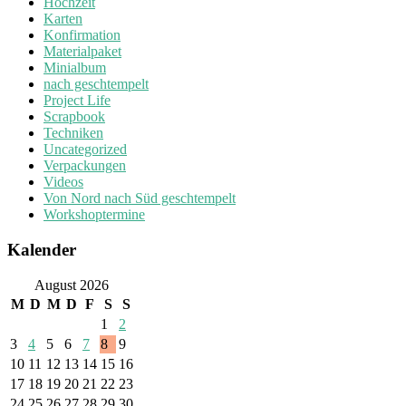
Hochzeit
Karten
Konfirmation
Materialpaket
Minialbum
nach geschtempelt
Project Life
Scrapbook
Techniken
Uncategorized
Verpackungen
Videos
Von Nord nach Süd geschtempelt
Workshoptermine
Kalender
August 2026
M
D
M
D
F
S
S
1
2
3
4
5
6
7
8
9
10
11
12
13
14
15
16
17
18
19
20
21
22
23
24
25
26
27
28
29
30