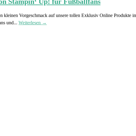
von Stampin‘ Up! für Fußballfans
 kleinen Vorgeschmack auf unsere tollen Exklusiv Online Produkte im 
ans und...
Weiterlesen →