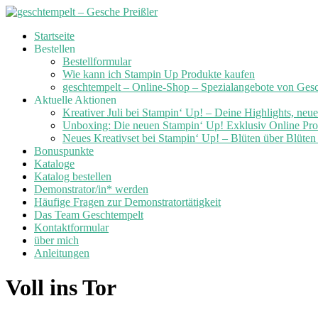
Skip
Startseite
to
Bestellen
content
Bestellformular
Wie kann ich Stampin Up Produkte kaufen
geschtempelt – Online-Shop – Spezialangebote von Ges
Aktuelle Aktionen
Kreativer Juli bei Stampin‘ Up! – Deine Highlights, neu
Unboxing: Die neuen Stampin‘ Up! Exklusiv Online Prod
Neues Kreativset bei Stampin‘ Up! – Blüten über Blüte
Bonuspunkte
Kataloge
Katalog bestellen
Demonstrator/in* werden
Häufige Fragen zur Demonstratortätigkeit
Das Team Geschtempelt
Kontaktformular
über mich
Anleitungen
Voll ins Tor