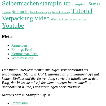
stampin up
Selbermachen
Stanze
Stampinup
Tutorial
Stempeln
Stanzen
Technik-Sonntag
Team Geschtempelt
Verpackung
Video
Weihnachten
Weihnachtskarte
Youtube
Meta
Anmelden
Eintrags-Feed
Kommentar-Feed
WordPress.org
Der Inhalt unterliegt meiner alleinigen Verantwortung als
unabhängiger Stampin’ Up! Demonstrator und Stampin’ Up! hat
keinen Einfluss auf die Verwendung sowie die Inhalte der in dem
Blog, der Webseite oder jedwedem anderen Internetmedium
angebotenen Kurse, Dienstleistungen oder Produkte
.
Motivrechte © Stampin’ Up!®
Impressum