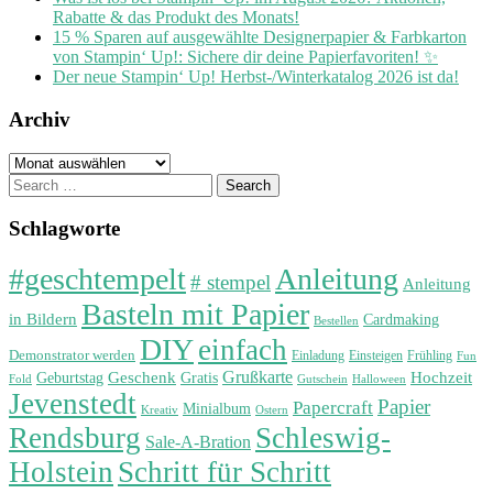
Rabatte & das Produkt des Monats!
15 % Sparen auf ausgewählte Designerpapier & Farbkarton
von Stampin‘ Up!: Sichere dir deine Papierfavoriten! ✨
Der neue Stampin‘ Up! Herbst-/Winterkatalog 2026 ist da!
Archiv
Archiv
Search
for:
Schlagworte
#geschtempelt
Anleitung
# stempel
Anleitung
Basteln mit Papier
in Bildern
Cardmaking
Bestellen
DIY
einfach
Demonstrator werden
Einladung
Einsteigen
Frühling
Fun
Grußkarte
Geburtstag
Geschenk
Gratis
Hochzeit
Fold
Gutschein
Halloween
Jevenstedt
Papier
Papercraft
Minialbum
Kreativ
Ostern
Rendsburg
Schleswig-
Sale-A-Bration
Holstein
Schritt für Schritt