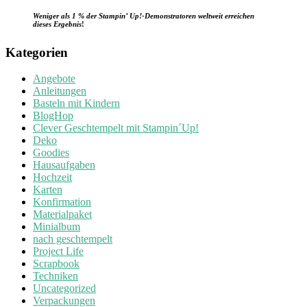
Weniger als 1 % der Stampin’ Up!-Demonstratoren weltweit erreichen
dieses Ergebnis
!
Kategorien
Angebote
Anleitungen
Basteln mit Kindern
BlogHop
Clever Geschtempelt mit Stampin´Up!
Deko
Goodies
Hausaufgaben
Hochzeit
Karten
Konfirmation
Materialpaket
Minialbum
nach geschtempelt
Project Life
Scrapbook
Techniken
Uncategorized
Verpackungen