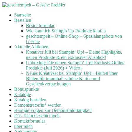
Skip
Startseite
to
Bestellen
content
Bestellformular
Wie kann ich Stampin Up Produkte kaufen
geschtempelt – Online-Shop – Spezialangebote von
Gesche
Aktuelle Aktionen
Kreativer Juli bei Stampin‘ Up! – Deine Highlights,
neuen Produkte & ein exklusiver Ausblick!
Unboxing: Die neuen Stampin‘ Up! Exklusiv Online
Produkte (Juli 2026) + Video!
Neues Kreativset bei Stampin‘ Up! – Blüten über
Blüten für traumhaft schöne Karten und
Geschenkverpackungen
Bonuspunkte
Kataloge
Katalog bestellen
Demonstrator/in* werden
Häufige Fragen zur Demonstratortätigkeit
Das Team Geschtempelt
Kontaktformular
über mich
Anleitungen