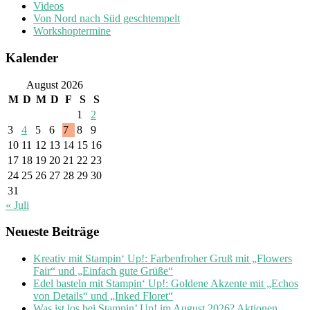
Videos
Von Nord nach Süd geschtempelt
Workshoptermine
Kalender
August 2026
M
D
M
D
F
S
S
1
2
3
4
5
6
7
8
9
10
11
12
13
14
15
16
17
18
19
20
21
22
23
24
25
26
27
28
29
30
31
« Juli
Neueste Beiträge
Kreativ mit Stampin‘ Up!: Farbenfroher Gruß mit „Flowers
Fair“ und „Einfach gute Grüße“
Edel basteln mit Stampin‘ Up!: Goldene Akzente mit „Echos
von Details“ und „Inked Floret“
Was ist los bei Stampin’ Up! im August 2026? Aktionen,